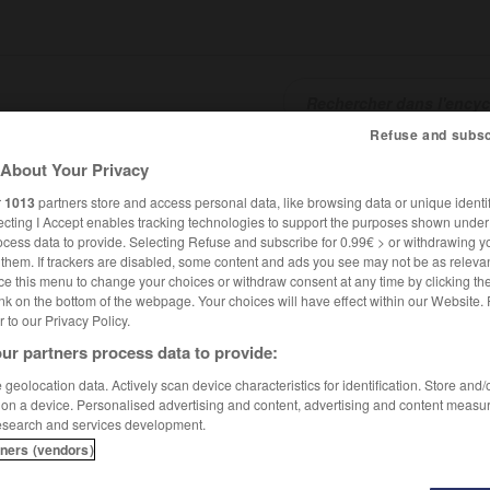
Refuse and subsc
About Your Privacy
SHCARDS
TRADUCTEUR
CONJUGATEUR
ENCYCLOPÉD
r
1013
partners store and access personal data, like browsing data or unique identif
ecting I Accept enables tracking technologies to support the purposes shown unde
ocess data to provide. Selecting Refuse and subscribe for 0.99€ > or withdrawing y
e them. If trackers are disabled, some content and ads you see may not be as relevan
ce this menu to change your choices or withdraw consent at any time by clicking t
nk on the bottom of the webpage. Your choices will have effect within our Website.
er to our Privacy Policy.
ur partners process data to provide:
geolocation data. Actively scan device characteristics for identification. Store and
 on a device. Personalised advertising and content, advertising and content measu
esearch and services development.
tners (vendors)