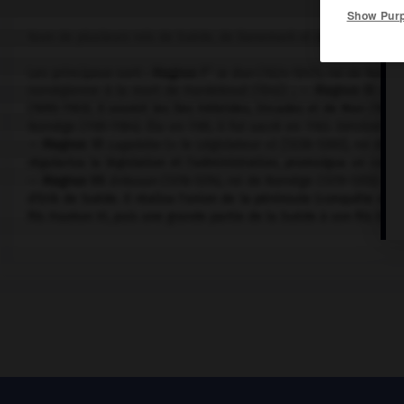
Show Pur
Nom de plusieurs rois de Suède, de Danemark et de Norvège, d
er
Les principaux sont :
Magnus I
le Bon
(1024-1047), roi de Norvèg
norvégienne à la mort de Hardeknud (1042) ; —
Magnus III
Barf
(1093-1103). Il soumit les îles Hébrides, Orcades et de Man (1098
Norvège (1161-1184). Élu en 1161, il fut sacré en 1163. Détrôné p
—
Magnus VI
Lagaböte
(« le Législateur ») [1238-1280], roi de 
régularisa la législation et l'administration, promulgua un cod
—
Magnus VII
Eriksson
(1316-1374), roi de Norvège (1319-1355) et 
d'Erik de Suède. Il réalisa l'union de la péninsule (conquête de 
fils Haakon VI, puis une grande partie de la Suède à son fils Erik,