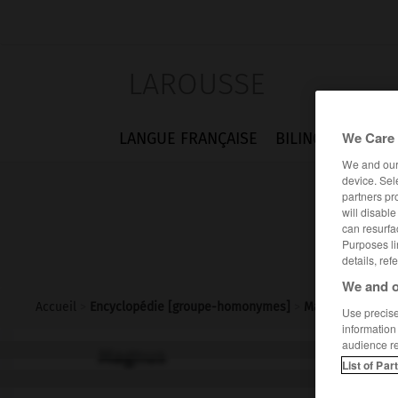
LAROUSSE
We Care 
LANGUE FRANÇAISE
BILINGUES
FLA
We and ou
device. Sel
partners pr
will disabl
can resurfa
Purposes li
details, ref
We and o
Accueil
>
Encyclopédie [groupe-homonymes]
>
Magnus
Use precise 
information
audience r
Magnus
List of Par