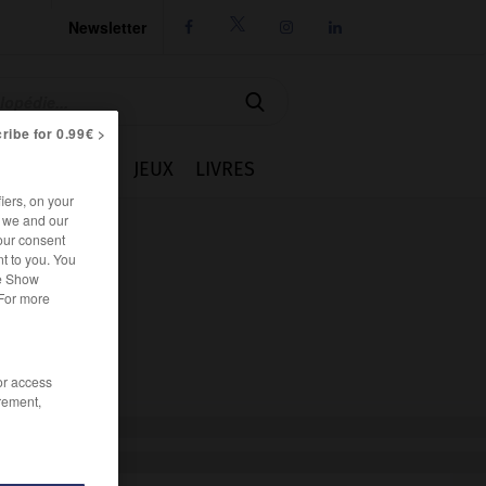
Newsletter




ribe for 0.99€ >
IE
CUISINE
JEUX
LIVRES
iers, on your
r we and our
our consent
t to you. You
he Show
 For more
/or access
rement,