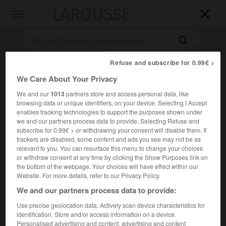
LAROUSSE

Toggle
navigation

Refuse and subscribe for 0.99€ >
We Care About Your Privacy
We and our
1013
partners store and access personal data, like
browsing data or unique identifiers, on your device. Selecting I Accept
enables tracking technologies to support the purposes shown under
we and our partners process data to provide. Selecting Refuse and
subscribe for 0.99€ > or withdrawing your consent will disable them. If
Accueil
>
Encyclopédie [film]
>
les Vestiges du jour
trackers are disabled, some content and ads you see may not be as
relevant to you. You can resurface this menu to change your choices
les Vestiges du jour
or withdraw consent at any time by clicking the Show Purposes link on
the bottom of the webpage. Your choices will have effect within our
The Remains of the Day
Website. For more details, refer to our Privacy Policy.
We and our partners process data to provide:
Cet article est extrait de l'ouvrage Larousse « Dictionnaire
Use precise geolocation data. Actively scan device characteristics for
mondial des films ».
identification. Store and/or access information on a device.
Drame psychologique de James Ivory, d'après le livre de
Personalised advertising and content, advertising and content