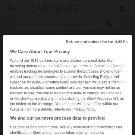
LAROUSSE

Toggle
navigation

Refuse and subscribe for 0.99€ >
We Care About Your Privacy
We and our
1015
partners store and access personal data, like
browsing data or unique identifiers, on your device. Selecting I Accept
enables tracking technologies to support the purposes shown under
we and our partners process data to provide. Selecting Refuse and
Accueil
>
Encyclopédie [film]
>
la Fille au vautour
subscribe for 0.99€ > or withdrawing your consent will disable them. If
trackers are disabled, some content and ads you see may not be as
la Fille au vautour
relevant to you. You can resurface this menu to change your choices
or withdraw consent at any time by clicking the Show Purposes link on
Die Geierwally
the bottom of the webpage. Your choices will have effect within our
Website. For more details, refer to our Privacy Policy.
We and our partners process data to provide:
Cet article est extrait de l'ouvrage Larousse « Dictionnaire
mondial des films ».
Use precise geolocation data. Actively scan device characteristics for
identification. Store and/or access information on a device.
Comédie dramatique de Hans Steinhoff, d'après le roman