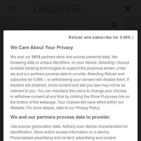
LAROUSSE

Toggle
navigation

Refuse and subscribe for 0.99€ >
We Care About Your Privacy
We and our
1015
partners store and access personal data, like
browsing data or unique identifiers, on your device. Selecting I Accept
enables tracking technologies to support the purposes shown under
we and our partners process data to provide. Selecting Refuse and
subscribe for 0.99€ > or withdrawing your consent will disable them. If
Accueil
>
Encyclopédie [film]
>
la Dernière Cible
trackers are disabled, some content and ads you see may not be as
relevant to you. You can resurface this menu to change your choices
la Dernière Cible
or withdraw consent at any time by clicking the Show Purposes link on
the bottom of the webpage. Your choices will have effect within our
The Dead Pool
Website. For more details, refer to our Privacy Policy.
We and our partners process data to provide:
Cet article est extrait de l'ouvrage Larousse « Dictionnaire
Use precise geolocation data. Actively scan device characteristics for
mondial des films ».
identification. Store and/or access information on a device.
Personalised advertising and content, advertising and content
Film policier de Buddy Van Horne, avec
Clint Eastwood
,