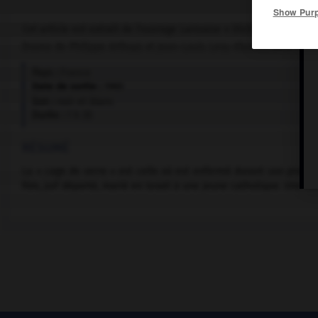
Show Pur
Cet article est extrait de l'ouvrage Larousse « Dictionnaire mondi
Drame de Philippe Arthuys et Jean-Louis Levy-Alvares, avec Franç
Pays :
France
Date de sortie :
1965
Son :
noir et blanc
Durée :
1 h 35
RÉSUMÉ
La « cage de verre » est celle où est enfermé durant son procès
film, juif déporté, marié en Israël à une jeune catholique. Une mé