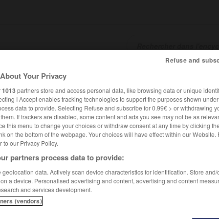
Refuse and subsc
About Your Privacy
SHCARDS
TRADUCTEUR
CONJUGATEUR
ENCYCLOPÉD
r
1013
partners store and access personal data, like browsing data or unique identif
ecting I Accept enables tracking technologies to support the purposes shown unde
ocess data to provide. Selecting Refuse and subscribe for 0.99€ > or withdrawing y
e them. If trackers are disabled, some content and ads you see may not be as relevan
ce this menu to change your choices or withdraw consent at any time by clicking t
nk on the bottom of the webpage. Your choices will have effect within our Website.
er to our Privacy Policy.
ur partners process data to provide:
geolocation data. Actively scan device characteristics for identification. Store and
 on a device. Personalised advertising and content, advertising and content measu
esearch and services development.
tners (vendors)