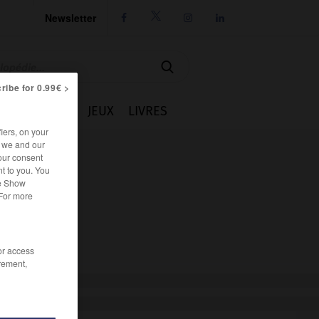
Newsletter




ribe for 0.99€ >
IE
CUISINE
JEUX
LIVRES
iers, on your
r we and our
our consent
t to you. You
he Show
 For more
/or access
rement,