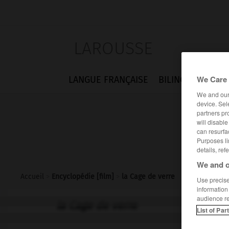
LAROUSSE
We Care 
LANGUE FRANÇAISE
BILINGUES
FLA
We and ou
device. Sel
partners pr
will disabl
can resurfa
Purposes li
details, ref
We and o
Accueil
>
Encyclopédie [film]
>
la Cage de verre
Use precise 
information
audience r
la Cage de verre
List of Par