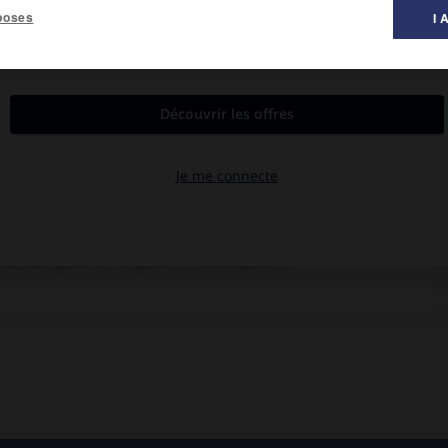
poses
I 
al des films ».
oise Prévost, Jean Negroni.
 le criminel nazi Eichmann. Un procès qui bouleverse le héros du
ditation grave sur la guerre et ses séquelles.