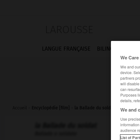
LAROUSSE
LANGUE FRANÇAISE
BILINGUES
FLA
We Care 
We and ou
device. Sel
partners pr
will disabl
can resurfa
Purposes li
details, ref
Accueil
>
Encyclopédie [film]
>
la Ballade du soldat
We and o
Use precise 
la Ballade du soldat
information
audience r
Ballada o soldate
List of Par