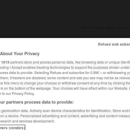
Refuse and subsc
SHCARDS
TRADUCTEUR
CONJUGATEUR
ENCYCLOPÉD
About Your Privacy
r
1013
partners store and access personal data, like browsing data or unique identif
ecting I Accept enables tracking technologies to support the purposes shown unde
ocess data to provide. Selecting Refuse and subscribe for 0.99€ > or withdrawing y
e them. If trackers are disabled, some content and ads you see may not be as relevan
ce this menu to change your choices or withdraw consent at any time by clicking t
nk on the bottom of the webpage. Your choices will have effect within our Website.
er to our Privacy Policy.
ur partners process data to provide:
geolocation data. Actively scan device characteristics for identification. Store and
 on a device. Personalised advertising and content, advertising and content measu
esearch and services development.
tners (vendors)