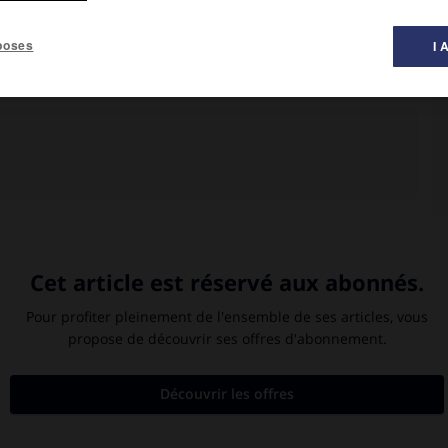
al des films ».
poses
I 
Maeterlinck, avec
Elizabeth Taylor
,
Ava Gardner
, Jane Fonda, Cicely
'un diamant magique. Ils parcourent le pays du Souvenir, le palais
as, Nora Cecil.