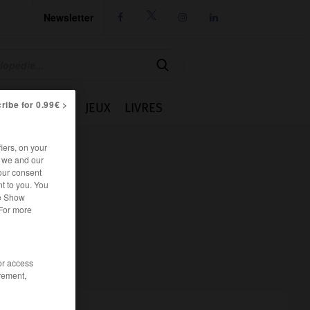
Newsletter




ribe for 0.99€ >
IE
CUISINE
JEUX
LIVRES
iers, on your
r we and our
our consent
t to you. You
he Show
 For more
/or access
rement,