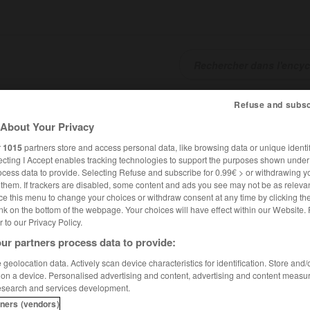
Refuse and subsc
SHCARDS
TRADUCTEUR
CONJUGATEUR
ENCYCLOPÉD
About Your Privacy
r
1015
partners store and access personal data, like browsing data or unique identif
ecting I Accept enables tracking technologies to support the purposes shown unde
ocess data to provide. Selecting Refuse and subscribe for 0.99€ > or withdrawing y
e them. If trackers are disabled, some content and ads you see may not be as relevan
ce this menu to change your choices or withdraw consent at any time by clicking t
nk on the bottom of the webpage. Your choices will have effect within our Website.
er to our Privacy Policy.
ur partners process data to provide:
geolocation data. Actively scan device characteristics for identification. Store and
 on a device. Personalised advertising and content, advertising and content measu
esearch and services development.
tners (vendors)