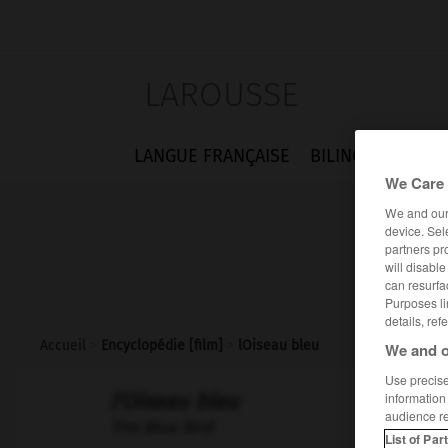
LAROUSSE
LANGUE FRANÇAISE
BILINGUES
FLA
We Care 
We and ou
device. Sel
partners pr
will disabl
can resurfa
Purposes li
details, ref
Accueil
>
Encyclopédie [film]
>
lOiseau bleu
We and o
Use precise 
l'Oiseau bleu
information
audience r
The Blue Bird
List of Par