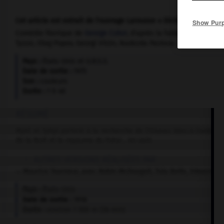
Cet article est extrait de l'ouvrage Larousse « Dictionnaire mondi
Show Pur
Comédie féerique de
George Cukor
, d'après la fable de Maurice 
Tyson, Oleg Popov, Georgi Vitzin, Nadezda Pavlova.
Pays :
États-Unis et U.R.S.S.
Date de sortie :
1975
Son :
couleurs
Durée :
1 h 40
RÉSUMÉ
Mytil et Tyltyl partent à la recherche de l'Oiseau bleu à l'aide d
de la Nuit et le royaume du Futur… en vain.
AUTRES VERSIONS RÉALISÉES PAR :
— Maurice Tourneur, avec Robin McDougall, Tula Belle, Edward Elk
Pays :
États-Unis
Date de sortie :
1918
Durée :
environ 1 500 m (56 min)