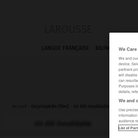
LAROUSSE
LANGUE FRANÇAISE
BILINGUES
FLA
We Care 
We and ou
device. Sel
partners pr
will disabl
can resurfa
Purposes li
details, ref
We and o
Accueil
>
Encyclopédie [film]
>
Un été inoubliable
Use precise 
information
audience r
Un été inoubliable
List of Par