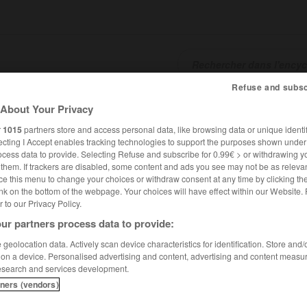
Refuse and subsc
SHCARDS
TRADUCTEUR
CONJUGATEUR
ENCYCLOPÉD
About Your Privacy
r
1015
partners store and access personal data, like browsing data or unique identif
ecting I Accept enables tracking technologies to support the purposes shown unde
ocess data to provide. Selecting Refuse and subscribe for 0.99€ > or withdrawing y
e them. If trackers are disabled, some content and ads you see may not be as relevan
ce this menu to change your choices or withdraw consent at any time by clicking t
nk on the bottom of the webpage. Your choices will have effect within our Website.
er to our Privacy Policy.
ur partners process data to provide:
geolocation data. Actively scan device characteristics for identification. Store and
 on a device. Personalised advertising and content, advertising and content measu
esearch and services development.
tners (vendors)