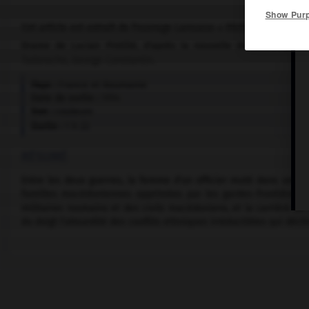
Show Pur
Cet article est extrait de l'ouvrage Larousse « Dictionnaire mondi
Drame de Lucian Pintilié, d'après la nouvelle de Petru Dumi
Tudorache, George Constantin.
Pays :
France et Roumanie
Date de sortie :
1994
Son :
couleurs
Durée :
1 h 22
RÉSUMÉ
Entre les deux guerres, la femme d'un officier muté dans une g
familles macédoniennes opprimées par les gardes-frontières roum
militaires roumains et des civils macédoniens, et la carrière de 
du doigt l'absurdité des conflits ethniques irréductibles qui déch