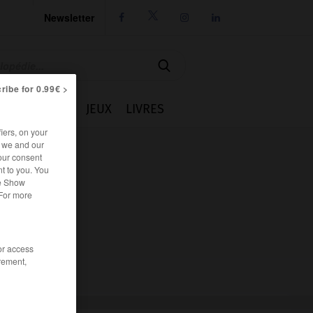
Newsletter




ribe for 0.99€ >
IE
CUISINE
JEUX
LIVRES
iers, on your
r we and our
our consent
t to you. You
he Show
 For more
/or access
rement,