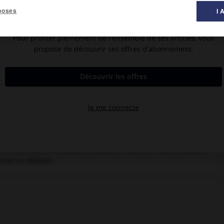
poses
I 
al des films ».
triu
la Salade
, avec Kristin Scott Thomas, Claudiu Bleont, Olga
arnison isolée de Roumanie essaie de traiter avec humanité les
ains. Ce faisant, elle ne réussit qu'à s'attirer l'hostilité des
son mari est définitivement ruinée. Un beau film qui fait toucher
irent les Balkans.