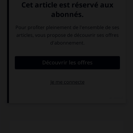
COMMENTAIRE
Le meilleur long métrage du couple le plus émouvant du
cinéma.
Têtes de pioche
reprend des gags et des scènes
créés dans des films antérieurs, mais peaufinés et bien
orchestrés par la mise en scène de Blystone. Laurel se
surpasse dans un rôle finalement proche de celui de
l'Idiot
de Dostoïevski, puisqu'il prend au pied de la lettre tout ce
qu'on lui dit, détruit sans y prêter attention, et
indirectement, tout ce qui l'entoure, sème la discorde et
crée des quiproquos par sa seule présence. Même si des
réussites suivirent ce film, on peut le considérer comme le
chant du cygne de ce duo qui, pendant vingt-six ans, fut
comme l'image d'une permanence d'être, dans les aléas,
les douleurs, les acharnements de la vie.