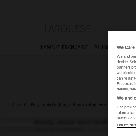
LAROUSSE
We Care 
LANGUE FRANÇAISE
BILINGUES
FLA
We and ou
device. Sel
partners pr
will disabl
can resurfa
Purposes li
details, ref
We and o
Accueil
>
Encyclopédie [film]
>
Nimitz retour vers lenfer
Use precise 
information
audience r
Nimitz, retour vers l'enfer
List of Par
The Final Countdown