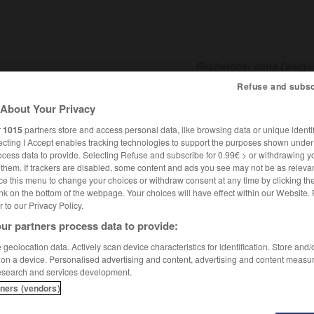
Refuse and subsc
About Your Privacy
SHCARDS
TRADUCTEUR
CONJUGATEUR
ENCYCLOPÉD
r
1015
partners store and access personal data, like browsing data or unique identif
ecting I Accept enables tracking technologies to support the purposes shown unde
ocess data to provide. Selecting Refuse and subscribe for 0.99€ > or withdrawing y
e them. If trackers are disabled, some content and ads you see may not be as relevan
ce this menu to change your choices or withdraw consent at any time by clicking t
nk on the bottom of the webpage. Your choices will have effect within our Website.
er to our Privacy Policy.
ur partners process data to provide:
geolocation data. Actively scan device characteristics for identification. Store and
 on a device. Personalised advertising and content, advertising and content measu
esearch and services development.
tners (vendors)