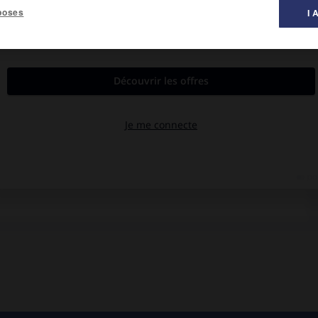
poses
I 
al des films ».
Sheen, Zabou.
tempête, se retrouve, avec son équipage, en 1941, à la veille de