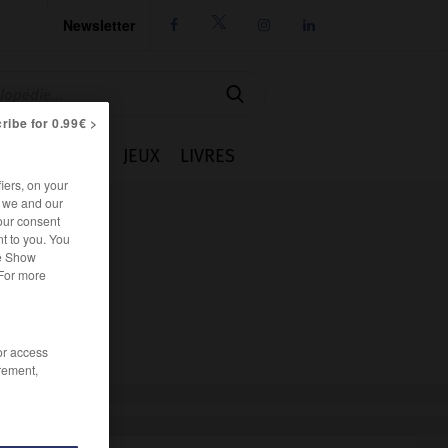
Newsletter




ribe for 0.99€ >
IE
CUISINE
JEUX
LIVRES
iers, on your
r we and our
our consent
t to you. You
he Show
 For more
/or access
rement,