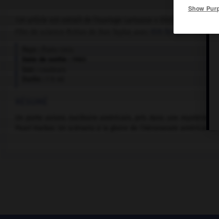
Show Pur
Cet article est extrait de l'ouvrage Larousse « Dictionnaire mondi
Film de science-fiction de Don Taylor, avec
Kirk Douglas
, Martin 
Pays :
États-Unis
Date de sortie :
1980
Son :
couleurs
Durée :
1 h 40
RÉSUMÉ
Un porte-avions nucléaire américain, pris dans une mystérieuse 
Pearl Harbor. Un scénario à la gloire de l'Aéronavale américaine.