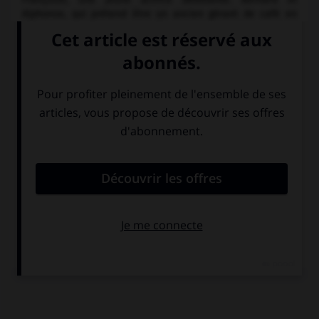
Alphonse, qui prétend être un ancien gérant de café en
Algérie, vont violemment s'affronter. On va suivre pendant
quelques semaines la vie quotidienne des personnages,
perdus dans Boulogne, jusqu'à l'éclatement du groupe.
COMMENTAIRE
L'un des films majeurs de Resnais, sur un scénario original
de Jean Cayrol. Le film est fondé sur un fort contraste entre
le prosaïsme de la vie quotidienne des personnages,
malgré la violence de la dénonciation de la torture en
Algérie, et un traitement esthétique extrêmement
audacieux dans lequel Resnais mêle avec bonheur une
vision quasi cubiste du monde contemporain, une partition
dodécaphonique de Hans Werner Henze, orchestrés par un
montage elliptique proche d'Eisenstein.