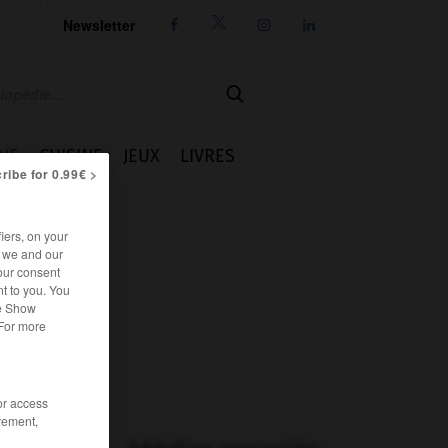
Newsletter




IE
CUISINE
JEUX
LIVRES
ribe for 0.99€ >
iers, on your
r we and our
our consent
t to you. You
he Show
 For more
/or access
rement,