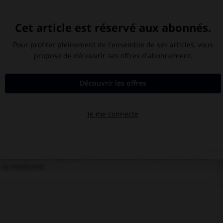
sa pitié, mais sans succès. Il
s Maria dispense des paroles
s. Mais Fredersen, grâce à la
 de la jeune fille, qui circule
reder, la ville se réconciliera
Metropolis
 que sont devenues nos villes aujourd'hui (avec leurs buildings,
 murs d'images), elle témoigne d'abord d'une interrogation sur ce
t les mains, et ce médiateur doit être le cœur ». On a souvent vu
plus radicalement, c'est le développement de la Cité occidentale
pse ? En fondant à nouveau la ville-mère sur une tripartition
ie,
Metropolis
a frappé par la hardiesse de ses décors et de ses
e sa modernité.