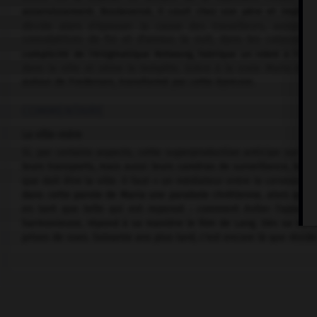
asservissement. Bouleversé, il court chez son père et implore 
décide alors d'épouser la cause des travailleurs, auxquel
consolatrices de foi et d'amour, la nuit, dans les catacombe
complicité de l'énigmatique Rotwang, fabrique un robot à l'image
dans la ville et sème la tempête. Grâce à la vraie Maria et à F
autour de Fredersen, transformé par cette épreuve.
COMMENTAIRE
La ville-mère
Si, par certains aspects, cette superproduction anticipe sur ce
leurs transports, mais aussi leurs caméras de surveillance, leurs
que doit être la ville. Il faut « un médiateur entre le cerveau e
dans cette parole de Maria une parabole chrétienne, alors que, 
en tant que telle qui est repensé : comment éviter l'apocaly
harmonieuse, répond à sa manière le film de Lang. Dès sa sort
prises de vues. Soixante ans plus tard, c'est encore là que résid