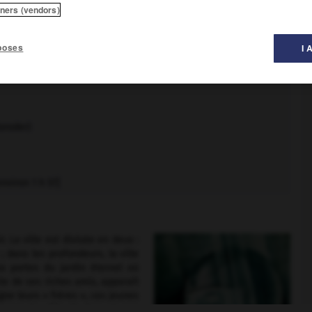
tners (vendors)
al des films ».
t le robot), Alfred Abel (Joh Fredersen), Gustav Fröhlich (Freder),
poses
I 
Moroder)
environ 1 h 57]
. La ville est divisée en deux :
 dans les profondeurs, la ville
ux portes du jardin éternel où
ie de ses riches amis, apparaît
gne leurs « frères », ces jeunes
couvre la ville du bas et son