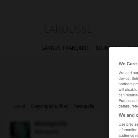
LAROUSSE
LANGUE FRANÇAISE
BILINGUES
FLA
We Care 
We and ou
device. Sel
partners pr
will disabl
can resurfa
Purposes li
details, ref
Accueil
>
Encyclopédie [film]
>
Metropolis
We and o
Metropolis
Use precise 
information
Metropolis
audience r