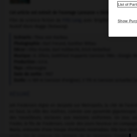
List of Par
Cet article est extrait de l'ouvrage Larousse « Dictionnaire mondi
Film de science-fiction de
Fritz Lang
, avec Brigitte Helm (Maria e
Show Pur
Rudolf Klein-Rogge (Rotwang).
Scénario :
Thea von Harbou
Photographie :
Karl Freund, Gunther Rittau
Décor :
Otto Hunte, Karl Vollbecht, Erich Kettelhut
Musique :
K. Eifers, Gottfried Huppertz (version 1984 : Giorgio 
Production :
U.F.A.
Pays :
Allemagne
Date de sortie :
1927
Durée :
4 189 m (version d'origine), 3 170 m (version actuelle) [
RÉSUMÉ
Joh Fredersen règne en despote sur Metropolis, la cité de l'avenir
en haut, la ville des maîtres, comme une pyramide gigantesque ;
des travailleurs, esclaves aux maisons uniformes. Un jour, a
Freder, le fils de Fredersen, coule des jours heureux en compagn
Maria, entourée d'une troupe d'enfants misérables. Elle leur dési
oisifs. On la chasse. En tentant de la rejoindre, Freder dé