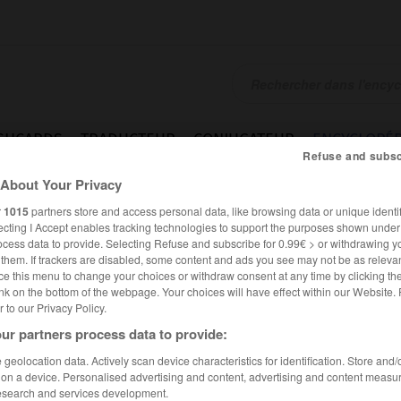
SHCARDS
TRADUCTEUR
CONJUGATEUR
ENCYCLOPÉD
Refuse and subsc
About Your Privacy
r
1015
partners store and access personal data, like browsing data or unique identif
ecting I Accept enables tracking technologies to support the purposes shown unde
ocess data to provide. Selecting Refuse and subscribe for 0.99€ > or withdrawing y
e them. If trackers are disabled, some content and ads you see may not be as relevan
ce this menu to change your choices or withdraw consent at any time by clicking t
nk on the bottom of the webpage. Your choices will have effect within our Website.
er to our Privacy Policy.
ur partners process data to provide:
geolocation data. Actively scan device characteristics for identification. Store and
 on a device. Personalised advertising and content, advertising and content measu
esearch and services development.