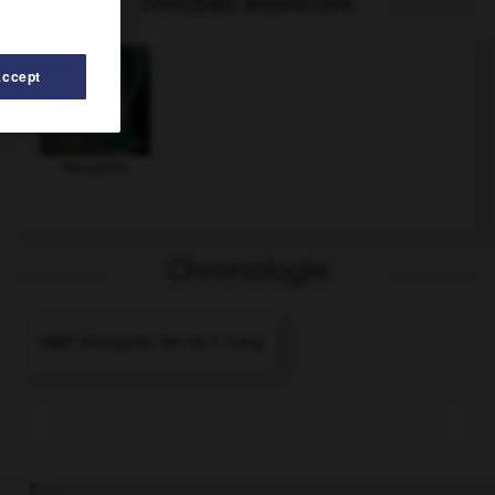
Médias associés
Accept
Metropolis
Chronologie
1927
Metropolis,
film de F. Lang.