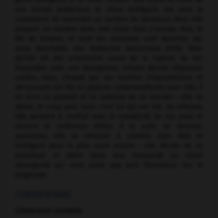
son ancien protecteur, le vieux Schilgoch, qui veut la
convaincre de reprendre sa carrière de danseuse. Mais elle
prépare un numéro dans une revue dont s'occupe Alva, le
fils de Schoen, et dont les costumes sont dessinés par
Anna Geschwitz, une lesbienne amoureuse d'elle. Bien
qu'elle ait été sciemment cause de la rupture de ses
fiançailles avec une bourgeoise, Schoen décide d'épouser
Loulou, mais, choqué par ses louches fréquentations et
découvrant son fils en posture compromettante avec elle, il
lui tend un pistolet et lui ordonne de se suicider : elle se
débat, le coup part, mais c'est lui qui est tué. Au tribunal,
elle parvient à s'enfuir avec la complicité de ses amis et
devient la maîtresse d'Alva. À la suite de diverses
aventures, elle se retrouve à Londres avec Alva et
Schilgoch dans la plus noire misère : elle décide de se
prostituer et attire dans leur mansarde un client
désargenté qui n'est autre que Jack l'Éventreur. Qui la
poignarde.
COMMENTAIRE
L'innocence corrosive