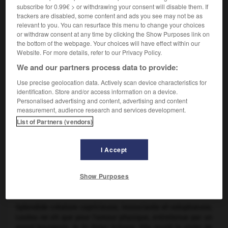
subscribe for 0.99€ > or withdrawing your consent will disable them. If
(Loulou)
, Fritz Kortner (Peter Schoen), Franz Lederer (Alva
trackers are disabled, some content and ads you see may not be as
Schoen), Carl Goetz (Schilgoch), Alice Roberts (Anna
relevant to you. You can resurface this menu to change your choices
Geschwitz), Gustav Diessl (Jack l'Éventreur), Krafft Raschig
or withdraw consent at any time by clicking the Show Purposes link on
(Rodrigo), Daisy d'Ora (la fiancée de Peter Schoen), Michael
the bottom of the webpage. Your choices will have effect within our
von Newlinsky (le marquis Casti-Piani).
Website. For more details, refer to our Privacy Policy.
Scénario :
Ladislao Vajda, d'après deux pièces de Frank
We and our partners process data to provide:
Wedekind
Use precise geolocation data. Actively scan device characteristics for
Photographie :
Günther Krampf
identification. Store and/or access information on a device.
Décor :
Andrei Andrejew, Hesch
Personalised advertising and content, advertising and content
Montage :
J.R. Fiesler
measurement, audience research and services development.
Production :
Seymour Nebenzahl (Nero Film)
List of Partners (vendors)
Pays :
Allemagne
Date de sortie :
1929
Son :
noir et blanc ; muet
I Accept
Durée :
3 254 m (environ 2 h, copie d'origine) ; 2 880 m
(environ 1 h 46, copie actuelle)
Show Purposes
RÉSUMÉ
Splendide créature capricieuse, insouciante et voluptueuse,
Loulou ne vit que pour l'amour physique, entretenue par un
grand bourgeois, le Dr Peter Schoen. Elle reçoit la visite de