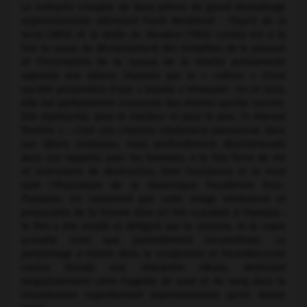
Le scénario s'inspire de deux pièces du grand dramaturge
expressionniste allemand Frank Wedekind :
l'Esprit de la
terre
(1893) et
la Boîte de Pandore
(1901). Loulou est à la
fois la cause du déchaînement des tempêtes de la passion
et l'incarnation de la
nature,
de la vitalité pulsionnelle
opposée aux tabous imposés par la « culture » d'une
société prisonnière d'une « morale » immorale : en ce sens,
elle est parfaitement
innocente
des drames qu'elle suscite.
Elle représente, pour le meilleur et pour le pire, l'« éternel
féminin » : c'est une créature totalement possessive dans
ses désirs érotiques, mais profondément désintéressée
dans ses rapports avec les hommes, à la fois force de vie
et instrument de destruction, dont l'existence et la mort
sont l'illustration de la dialectique freudienne Éros-
Thanatos. On comprend que cette image vénéneuse et
provocante de la femme libre ait fait scandale à l'époque :
le film a été mutilé et défiguré par la censure, et la copie
actuelle n'est que partiellement reconstituée. Le
personnage a trouvé dans la sculpturale et incandescente
Louise Brooks une interprète idéale, dominant
magistralement cette tragédie de sexe et de sang dans la
visualisation superbement expressionniste qu'en donne