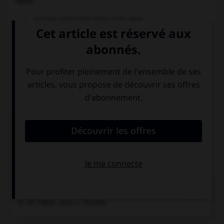
Pabst.
AUTRE VERSION RÉALISÉE PAR :
— Leopold Jessner, intitulée
Loulou
(Erdgeist)
, avec Asta
Nielsen, Albert Bassermann, Rudolf Forster, Carl Ebert.
Pays :
Allemagne
Date de sortie :
1922
Durée :
environ 2 000 m (1 h 15)
Chronologie
1929
Loulou (Die Büchse der Pandora),
film de
G. W. Pabst, avec L. Brooks.