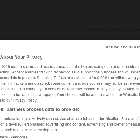
Refuse and subsc
SHCARDS
TRADUCTEUR
CONJUGATEUR
ENCYCLOPÉD
About Your Privacy
r
1015
partners store and access personal data, like browsing data or unique identif
ecting I Accept enables tracking technologies to support the purposes shown unde
ocess data to provide. Selecting Refuse and subscribe for 0.99€ > or withdrawing y
e them. If trackers are disabled, some content and ads you see may not be as relevan
ce this menu to change your choices or withdraw consent at any time by clicking t
nk on the bottom of the webpage. Your choices will have effect within our Website.
er to our Privacy Policy.
ur partners process data to provide:
geolocation data. Actively scan device characteristics for identification. Store and
 on a device. Personalised advertising and content, advertising and content measu
esearch and services development.
tners (vendors)