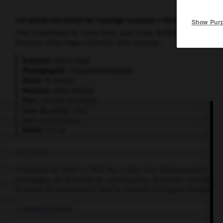
Cet article est extrait de l'ouvrage Larousse « Dictionnaire mondi
Show Pur
Film d'aventures de Harry Watt, avec Chips Rafferty (Dan McAlp
Parsons), Peter Pagan (Sinbad), John Fernside.
Scénario :
Harry Watt
Photographie :
Osmond Borradaille
Décor :
R. Heintz
Musique :
John Ireland
Pays :
Grande-Bretagne
Date de sortie :
1946
Son :
noir et blanc
Durée :
1 h 40
RÉSUMÉ
L'Australie du Nord en 1942. Par crainte d'un débarquement de l
et bagages, en direction de contrées plus clémentes. Une famille,
le désert du Queensland, sous la conduite d'un guide intrépide, 
COMMENTAIRE