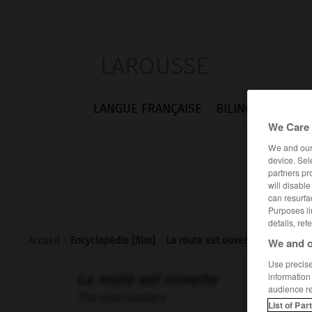
LAROUSSE
LANGUE FRANÇAISE
BILINGUES
FLA
We Care 
We and ou
device. Sel
partners pr
will disabl
can resurfa
Purposes li
details, ref
Accueil
>
Encyclopédie [film]
>
La route est ouverte
We and o
Use precise 
information
La route est ouverte
audience r
The Overlanders
List of Par