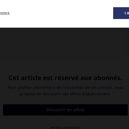
al des films ».
poses
I 
ine), John Nugent Hayward (Bill Parsons), Daphne Campbell (Mary
'armée japonaise, des fermiers quittent leurs terres, avec armes
 les Parsons, s'engage ainsi, avec un millier de bovins, à travers
Dan McAlpine. Le voyage sera pénible et émaillé de péripéties.