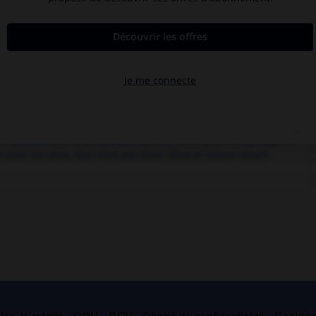
sé par Terence Young, vieux routier du film de genre, est une
ns. Acteur encore peu connu, Sean Connery, âgé de trente-deux
ndress – dont l'apparition en bikini, sortant de l'onde comme la
e titre que les mains mécaniques de l'inquiétant Dr No, émule
ons Baisers de Russie
,
Casino royale
,
Dangereusement vôtre
,
Les
e au pistolet d'or
,
Jamais plus jamais
,
Moonraker
,
Octopussy
,
On
e pour vos yeux
,
Tuer n'est pas jouer
,
Vivre et laisser mourir
.