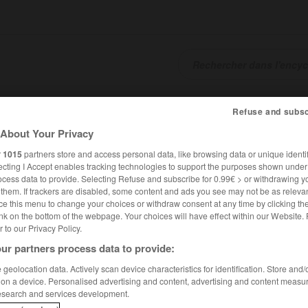
SHCARDS
TRADUCTEUR
CONJUGATEUR
ENCYCLOPÉD
Refuse and subsc
About Your Privacy
r
1015
partners store and access personal data, like browsing data or unique identif
ecting I Accept enables tracking technologies to support the purposes shown unde
ocess data to provide. Selecting Refuse and subscribe for 0.99€ > or withdrawing y
e them. If trackers are disabled, some content and ads you see may not be as relevan
ce this menu to change your choices or withdraw consent at any time by clicking t
nk on the bottom of the webpage. Your choices will have effect within our Website.
er to our Privacy Policy.
No
ur partners process data to provide:
geolocation data. Actively scan device characteristics for identification. Store and
o
 on a device. Personalised advertising and content, advertising and content measu
esearch and services development.