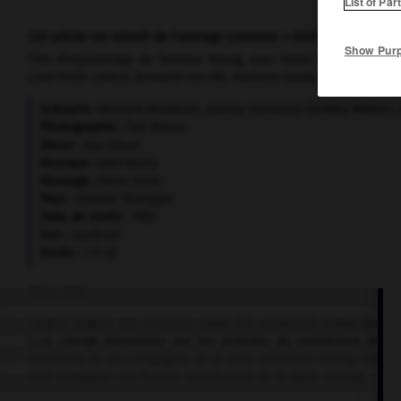
List of Par
Cet article est extrait de l'ouvrage Larousse « Dictionnaire mondi
Show Pur
Film d'espionnage de Terence Young, avec Sean Connery (James
Lord (Felix Leiter), Bernard Lee (M), Anthony Dawson (professeur D
Scénario :
Richard Maibaum, Joanna Harwood, Barkley Mather, 
Photographie :
Ted Moore
Décor :
Ken Adam
Musique :
John Barry
Montage :
Peter Hunt
Pays :
Grande-Bretagne
Date de sortie :
1962
Son :
couleurs
Durée :
1 h 45
RÉSUMÉ
L'agent anglais aux Caraïbes ayant été assassiné, James Bond est
C.I.A. chargé d'enquêter sur les activités du mystérieux Dr No
introduire et, en compagnie de la jolie pêcheuse Honey, il est c
veut s'attaquer aux fusées américaines de la base voisine.