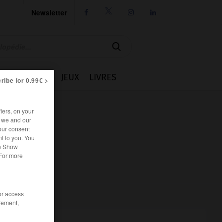
Newsletter




IE
CUISINE
JEUX
LIVRES
ribe for 0.99€ >
iers, on your
r we and our
our consent
t to you. You
he Show
 For more
/or access
rement,