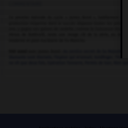
COMMENTAIRE
Ce premier épisode du cycle « James Bond », habilement trous
production moyenne dont le succès dépassa toutes les prévisio
ans, y gagna ses galons de vedette, comme la Suissesse Ursula A
Vénus de Botticelli, reste une image clé de la série, au mêm
moderne et post-nucléaire de Fu-Manchu.
Voir aussi
avec James Bond :
Au service secret de Sa Majesté
,
B
diamants sont éternels
,
l'Espion qui m'aimait
,
Goldfinger
,
l'Homm
ne vit que deux fois
,
Opération Tonnerre
,
Permis de tuer
,
Rien qu