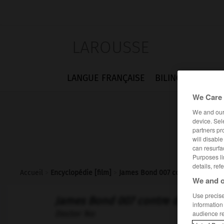
LAROUSSE
LANGUE FRANÇAISE
BILINGUES
FLA
We Care 
We and ou
device. Sel
partners pr
will disabl
can resurfa
Purposes li
details, ref
Accueil
>
Encyclopédie [film]
>
James Bond 007 contre docteur 
We and o
Use precise 
James Bond 007 contre docteur N
information
Doctor No
audience r