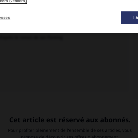
tners (vendors)
al des films ».
poses
I 
 Bond), Ursula Andress (Honey), Joseph Wiseman (Dr No), Jack
ent), Zena Marshall (miss Taro), John Kitzmiller (Quarrel).
d'après le roman de Ian Fleming
 envoyé sur place où il se lie avec Felix Leiter, l'envoyé de la
, qui règne sur l'île interdite de Crab Key. Bond réussit à s'y
apturé par les hommes de No. Celui-ci, membre du S.P.E.C.T.R.E.,