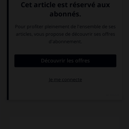
police. Elle aussi.
COMMENTAIRE
Plus qu'un pamphlet politique, ce film est un poème
funèbre, cauchemardesque, sur la solitude et le poids du
destin. Tous les éléments du film d'action sont présents
(course-poursuite, suspense, etc.), mais ils sont sublimés
par un style « réaliste poétique » qui élève le débat.
L'homme en fuite devient quelque chose comme l'Homme
avec une majuscule. Il est condamné. Des scènes étranges,
presque surréalistes, émaillent son itinéraire, par exemple
celle du peintre fou qui cherche à fixer sur la toile
l'étincelle de la mort qu'il entrevoit dans l'œil du héros.