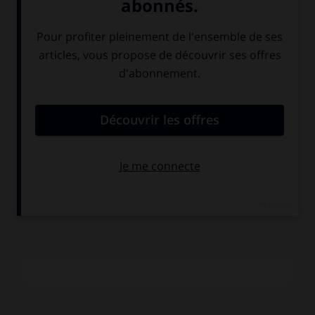
COMMENTAIRE
Échec commercial, bien qu'il soit considéré comme un
modèle d'enquête ethnographique autant que sociologique,
Farrebique
combine la vérité du détail et le travail
poétique. Tourné en direct pendant une année entière, sans
acteurs sinon sans scénario, le film est souvent vu comme
précurseur du « cinéma-vérité ». Il joue cependant sur un
symbolisme qui se manifeste dans son organisation
narrative (avec l'invention de certains épisodes telle la
mort du grand-père) comme dans l'utilisation d'effets
spéciaux (accélérés notamment).