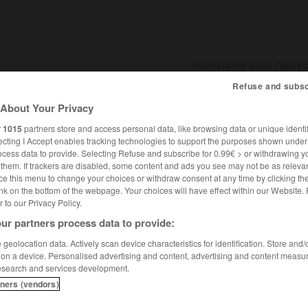
Refuse and subsc
SHCARDS
TRADUCTEUR
CONJUGATEUR
ENCYCLOPÉD
About Your Privacy
r
1015
partners store and access personal data, like browsing data or unique identif
ecting I Accept enables tracking technologies to support the purposes shown unde
ocess data to provide. Selecting Refuse and subscribe for 0.99€ > or withdrawing y
e them. If trackers are disabled, some content and ads you see may not be as relevan
ce this menu to change your choices or withdraw consent at any time by clicking t
nk on the bottom of the webpage. Your choices will have effect within our Website.
er to our Privacy Policy.
ur partners process data to provide:
geolocation data. Actively scan device characteristics for identification. Store and
 on a device. Personalised advertising and content, advertising and content measu
esearch and services development.
tners (vendors)