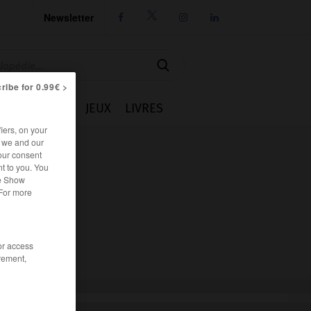
Newsletter




ribe for 0.99€ >
IE
CUISINE
JEUX
LIVRES
iers, on your
r we and our
our consent
t to you. You
he Show
 For more
/or access
rement,