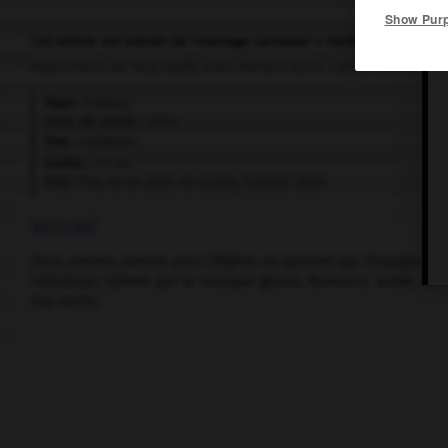
Show Pur
Cet article est extrait de l'ouvrage Larousse « Dictionnaire mondi
Road movie de Tony Gatlif, avec Romain Duris, Lubna Azabal, Leïl
Pays :
France
Date de sortie :
2004
Son :
Couleurs
Durée :
1 h 43
Prix :
Prix de la mise en scène, Cannes 2004
RÉSUMÉ
Deux amants partent pour l’Algérie en passant par l’Espagne et l
initiatique, rythmé par la musique gitane, flamenco, arabe, él
leur vérité.