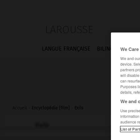
LAROUSSE
LANGUE FRANÇAISE
BILINGUES
FLA
We Care 
We and ou
device. Sel
partners pr
will disabl
can resurfa
Purposes li
details, ref
We and o
Accueil
>
Encyclopédie [film]
>
Exils
Use precise 
information
audience r
Exils
List of Par