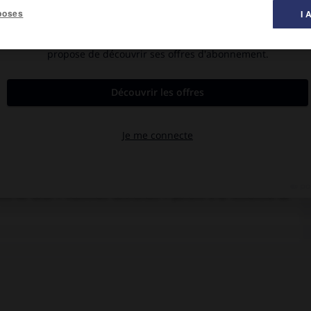
poses
I 
al des films ».
a Makhlouf, Habib Cheik.
e Maroc. Lui est d’origine pied-noir et elle arabe. Un pèlerinage
ectro où deux « machines désirantes » partent à la recherche de