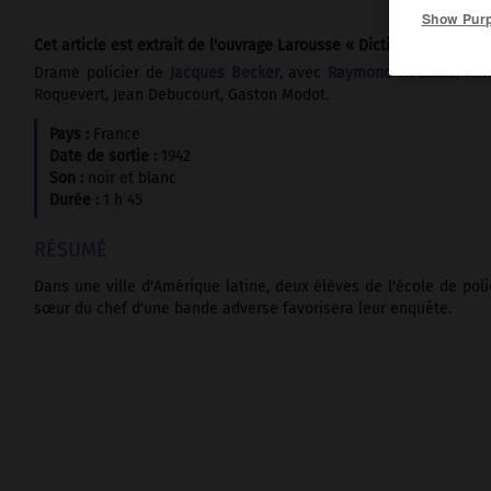
Show Pur
Cet article est extrait de l'ouvrage Larousse « Dictionnaire mondi
Drame policier de
Jacques Becker
, avec
Raymond Rouleau
, Mir
Roquevert, Jean Debucourt, Gaston Modot.
Pays :
France
Date de sortie :
1942
Son :
noir et blanc
Durée :
1 h 45
RÉSUMÉ
Dans une ville d'Amérique latine, deux élèves de l'école de poli
sœur du chef d'une bande adverse favorisera leur enquête.