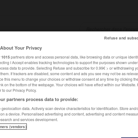
Refuse and subsc
About Your Privacy
SHCARDS
TRADUCTEUR
CONJUGATEUR
ENCYCLOPÉD
r
1015
partners store and access personal data, like browsing data or unique identif
ecting I Accept enables tracking technologies to support the purposes shown unde
ocess data to provide. Selecting Refuse and subscribe for 0.99€ > or withdrawing y
e them. If trackers are disabled, some content and ads you see may not be as relevan
ce this menu to change your choices or withdraw consent at any time by clicking t
nk on the bottom of the webpage. Your choices will have effect within our Website.
er to our Privacy Policy.
ur partners process data to provide:
geolocation data. Actively scan device characteristics for identification. Store and
 on a device. Personalised advertising and content, advertising and content measu
esearch and services development.
tners (vendors)