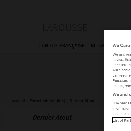
LAROUSSE
We Care 
LANGUE FRANÇAISE
BILINGUES
FLA
We and ou
device. Sel
partners pr
will disabl
can resurfa
Purposes li
details, ref
We and o
Accueil
>
Encyclopédie [film]
>
Dernier Atout
Use precise 
information
audience r
Dernier Atout
List of Par