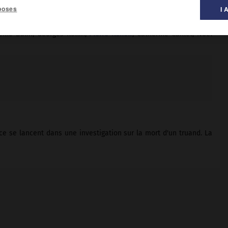
poses
I 
al des films ».
eille Balin, Georges Rollin,
Pierre Renoir
, Catherine Caillet, Noël
ce se lancent dans une investigation sur la mort d'un truand. La