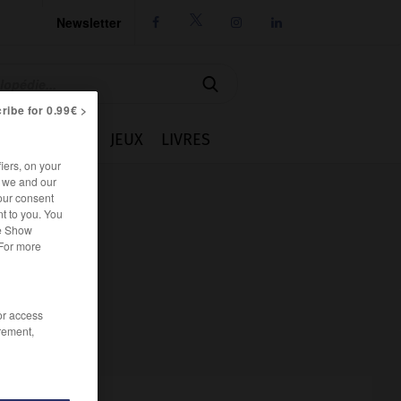
Newsletter




ribe for 0.99€ >
IE
CUISINE
JEUX
LIVRES
iers, on your
r we and our
our consent
t to you. You
he Show
 For more
/or access
rement,