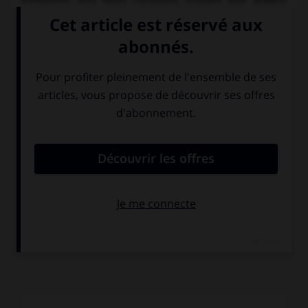
qu'Eugene leur apporte le succès en rêvant chaque nuit aux
aventures d'une chauve-souris qui prendra bientôt les
traits de Bessie, la co-locataire de Gabrielle. Tout se
complique quand Eugene, décidément très inspiré,
reproduit en rêve (et Dick dans sa bande dessinée) une
formule top-secret du Département d'État…
COMMENTAIRE
Artistes et Modèles
constitue à la fois le sommet et un
parfait exemple du « Tashlin touch », à savoir la caricature
considérée comme l'un des grands genres. Dans un rôle de
parfaite victime des bandes dessinées, Jerry s'affirme
comme l'interprète idéal d'un auteur qui rappelle non sans
bonheur qu'il fut lui-même dessinateur.