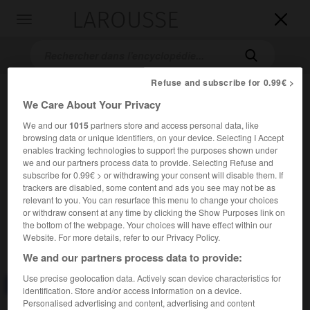
LAROUSSE

Toggle
navigation

Refuse and subscribe for 0.99€ >
We Care About Your Privacy
We and our
1015
partners store and access personal data, like
browsing data or unique identifiers, on your device. Selecting I Accept
enables tracking technologies to support the purposes shown under
we and our partners process data to provide. Selecting Refuse and
subscribe for 0.99€ > or withdrawing your consent will disable them. If
Accueil
>
Encyclopédie [divers]
>
yttrium
trackers are disabled, some content and ads you see may not be as
relevant to you. You can resurface this menu to change your choices
yttrium
or withdraw consent at any time by clicking the Show Purposes link on
the bottom of the webpage. Your choices will have effect within our
(de Ytterby, nom propre)
Website. For more details, refer to our Privacy Policy.
We and our partners process data to provide:
Use precise geolocation data. Actively scan device characteristics for
Consulter aussi dans le dictionnaire :
yttrium
identification. Store and/or access information on a device.
Personalised advertising and content, advertising and content