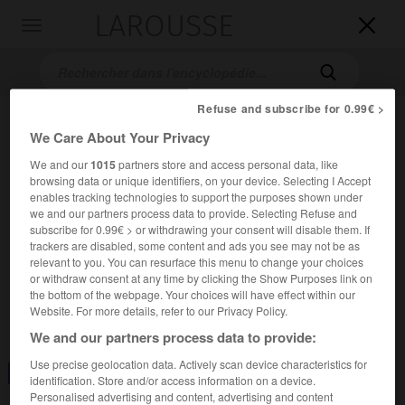
LAROUSSE

Toggle
navigation

Refuse and subscribe for 0.99€ >
We Care About Your Privacy
We and our
1015
partners store and access personal data, like
browsing data or unique identifiers, on your device. Selecting I Accept
enables tracking technologies to support the purposes shown under
we and our partners process data to provide. Selecting Refuse and
subscribe for 0.99€ > or withdrawing your consent will disable them. If
Accueil
>
Encyclopédie [divers]
>
vietnamien
trackers are disabled, some content and ads you see may not be as
relevant to you. You can resurface this menu to change your choices
vietnamien
or withdraw consent at any time by clicking the Show Purposes link on
the bottom of the webpage. Your choices will have effect within our
Website. For more details, refer to our Privacy Policy.
We and our partners process data to provide:
Use precise geolocation data. Actively scan device characteristics for
Consulter aussi dans le dictionnaire :
vietnamien
identification. Store and/or access information on a device.
Personalised advertising and content, advertising and content