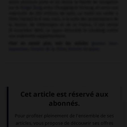
ouvre plusieurs ports et lui donne la liberté de navigation
sur le
Yangzi Jiang,
entre Chongqing et Yichang, et verse une
indemnité de 200 millions de taels. Le traité est ratifié à
Shifu (Yantai) le 8 mai, mais, à la suite des protestations de
la Russie, de l'Allemagne et de la France, il est révisé
(8 novembre 1895). Le Japon rétrocède le Liaodong contre
une indemnité supplémentaire.
Pour en savoir plus, voir les articles
guerres sino-
japonaises
,
histoire de la Chine
,
histoire du Japon
.
Médias associés