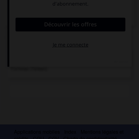
Traité de
Shimonoseki
Chronologie
1894-1895
Guerre sino-japonaise. Les puissances
occidentales limitent la victoire du Japon, qui s'empare de
Formose (Taïwan).
Applications mobiles
Index
Mentions légales et
crédits
CGU
CGV
Charte de confidentialité