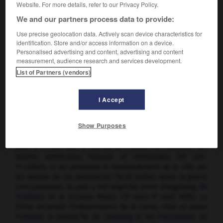
Website. For more details, refer to our Privacy Policy.
We and our partners process data to provide:
Use precise geolocation data. Actively scan device characteristics for
identification. Store and/or access information on a device.
Personalised advertising and content, advertising and content
measurement, audience research and services development.
List of Partners (vendors)
Traité de Shimonoseki
I Accept
Traité entre la Chine et le Japon à l'issue de la
guerre sino-
japonaise
(1894-1895).
Show Purposes
L'empereur Komei ayant décidé l'expulsion des étrangers
pour le 25 juin 1863, le
daimyo
de Choshu fait canonner des
navires américains, français et néerlandais (25 juin-
11 juillet), ce qui provoque le bombardement de la ville par
les navires de ces puissances (16-20 juillet). Après la guerre
sino-japonaise, la paix y est négociée entre Hongzhang,
Ito
Hirobumi
et le vicomte Mutsu (19 mars-17 varil 1895). La
Chine reconnaît l'indépendance de la Corée, cède au Japon
Formose
, la presqu'île du
Liaodong
et les
Pescadores
, lui