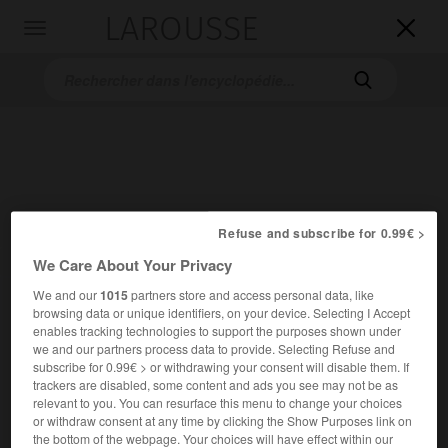
LAROUSSE

Toggle
navigation

Refuse and subscribe for 0.99€ >
Accueil
>
Encyclopédie [divers]
>
traité de Shimonoseki
We Care About Your Privacy
We and our
1015
partners store and access personal data, like
traité de Shimonoseki
(17 avril
browsing data or unique identifiers, on your device. Selecting I Accept
1895)
enables tracking technologies to support the purposes shown under
we and our partners process data to provide. Selecting Refuse and
subscribe for 0.99€ > or withdrawing your consent will disable them. If
trackers are disabled, some content and ads you see may not be as
relevant to you. You can resurface this menu to change your choices
or withdraw consent at any time by clicking the Show Purposes link on
the bottom of the webpage. Your choices will have effect within our