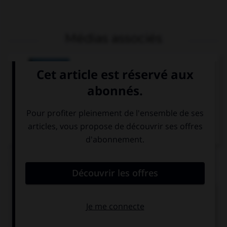
Médias associés
Théâtre de
Dionysos, Athènes
Articles associés
comédie en littérature
(la).
À la différence de la tragédie, avec laquelle elle fut à
e
l'origine du théâtre moderne au
XV
siècle, la comédie...