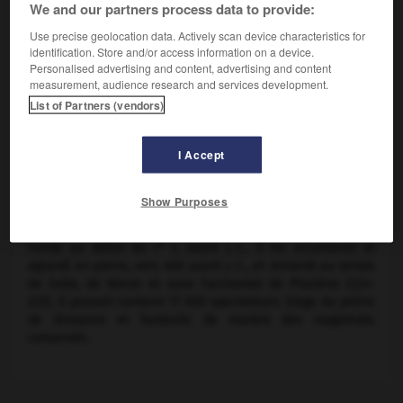
We and our partners process data to provide:
Use precise geolocation data. Actively scan device characteristics for
identification. Store and/or access information on a device.
Personalised advertising and content, advertising and content
measurement, audience research and services development.
List of Partners (vendors)
I Accept
Théâtre de Dionysos, Athènes
Théâtre situé sur le flanc sud de l'Acropole d'Athènes, dans
Show Purposes
le sanctuaire de Dionysos Eleuthereus.
e
Fondé au début du
v
s. avant J.-C., il fut reconstruit et
agrandi en pierre, vers 400 avant J.-C., et remanié au temps
de Sulla, de Néron et sous l'archontat de Phaidros (224-
225). Il pouvait contenir 17 000 spectateurs. Siège du prêtre
de Dionysos et fauteuils de marbre des magistrats
conservés.