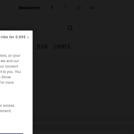
Newsletter




ribe for 0.99€ >
IE
CUISINE
JEUX
LIVRES
iers, on your
r we and our
our consent
t to you. You
he Show
 For more
/or access
rement,