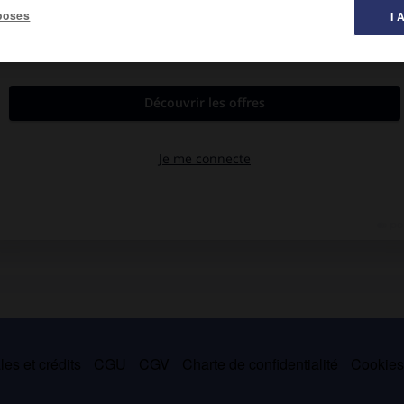
poses
I 
a
b
deux antigènes principaux antithétiques Jk
et Jk
produits par
a
ène que l'antigène Fy
. Il est relativement en cause en matière
maladie hémolytique néonatale.
es et crédits
CGU
CGV
Charte de confidentialité
Cookie