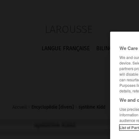
LAROUSSE
We Care 
LANGUE FRANÇAISE
BILINGUES
FLA
We and ou
device. Sel
partners pr
will disabl
can resurfa
Purposes li
details, ref
We and o
Accueil
>
Encyclopédie [divers]
>
système Kidd
Use precise 
information
audience r
système Kidd
List of Par