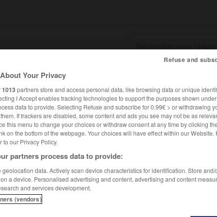
Refuse and subsc
About Your Privacy
SHCARDS
TRADUCTEUR
CONJUGATEUR
ENCYCLOPÉD
r
1013
partners store and access personal data, like browsing data or unique identif
ecting I Accept enables tracking technologies to support the purposes shown unde
ocess data to provide. Selecting Refuse and subscribe for 0.99€ > or withdrawing y
e them. If trackers are disabled, some content and ads you see may not be as relevan
ce this menu to change your choices or withdraw consent at any time by clicking t
nk on the bottom of the webpage. Your choices will have effect within our Website.
er to our Privacy Policy.
ur partners process data to provide:
geolocation data. Actively scan device characteristics for identification. Store and
 on a device. Personalised advertising and content, advertising and content measu
esearch and services development.
tners (vendors)