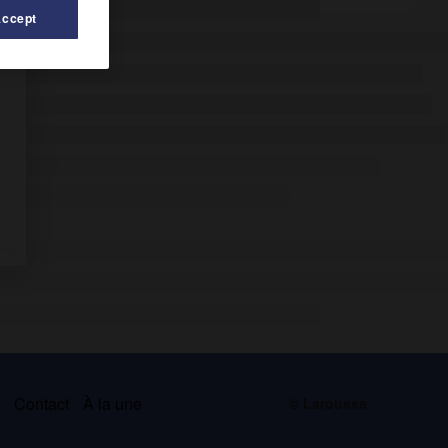
Accept
s
Contact
À la une
© Larousse