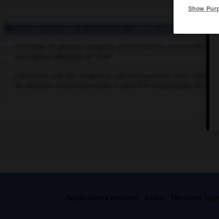
Show Pur
Consulter aussi dans le dictionnaire :
système Kidd
Ensemble de groupes sanguins érythrocytaires représentés par 
a
b
deux gènes alléliques Jk
et Jk
.
a
L'anticorps anti-Jk
, dangereux, est pratiquement aussi immunog
de réactions transfusionnelles et peut être responsable d'une 
Applications mobiles
Index
Mentions légal