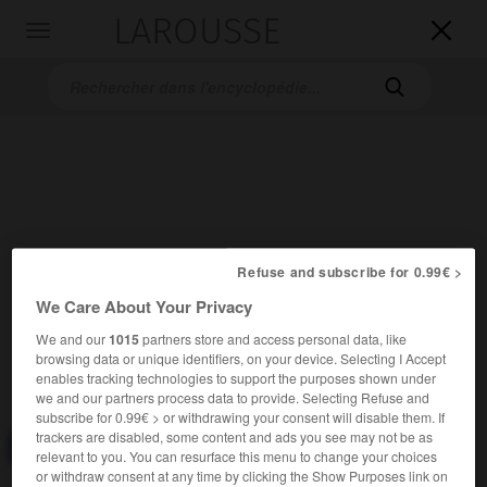
LAROUSSE

Toggle
navigation

Refuse and subscribe for 0.99€ >
Accueil
>
Encyclopédie [divers]
>
renoncule
We Care About Your Privacy
renoncule
We and our
1015
partners store and access personal data, like
browsing data or unique identifiers, on your device. Selecting I Accept
(latin
ranunculus,
petite grenouille)
enables tracking technologies to support the purposes shown under
we and our partners process data to provide. Selecting Refuse and
subscribe for 0.99€ > or withdrawing your consent will disable them. If
trackers are disabled, some content and ads you see may not be as
Consulter aussi dans le dictionnaire :
renoncule
relevant to you. You can resurface this menu to change your choices
or withdraw consent at any time by clicking the Show Purposes link on