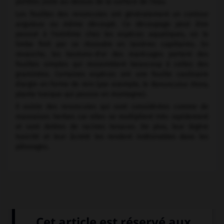
portées juste au-dessus de la surface de l'eau.
Les feuilles des renoncules ont généralement un contour
anguleux ou même découpé. Ce découpage peut être
poussé à l'extrême chez les espèces aquatiques, où le
limbe finit par se résoudre en lanières capillaires. En
revanche, les boutons-d'or des marécages portent des
feuilles simples qui ressemblent beaucoup à celles des
graminées. Certaines espèces ont une feuille caulinaire
élargie en forme de rein (par exemple, le
Ranunculus thora
,
plante toxique qui pousse en montagne).
Il existe des renoncules qui sont considérées comme de
mauvaises herbes car elles se multiplient très rapidement
et sont dotées de racines tenaces. De plus, leur légère
toxicité et leur âcreté les rendent indésirables dans les
pâturages.
Médias associés