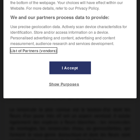
the bottom of the webpage. Your choices will have effect within our
Website. For more details, refer to our Privacy Policy.
We and our partners process data to provide:
Use precise geolocation data. Actively scan device characteristics for
identification. Store and/or access information on a device.
Personalised advertising and content, advertising and content
measurement, audience research and services development.
List of Partners (vendors)
I Accept
Bouton-d'or
Show Purposes
Herbe (renonculacée) vivace, vénéneuse, des prés et des
bois, aux fleurs jaunes, blanches ou rouges, aux fruits
munis d'un bec crochu, telle que le
bouton d'or
.
La renoncule la plus connue est le bouton-d'or dont les
fleurs d'un jaune très vif ont un aspect vernissé. Il existe
également des espèces à fleurs blanches : les renoncules
de montagne, les renoncules d'eau, ou grenouillettes, qui
forment le sous-genre
Batrachium
et dont les fleurs sont