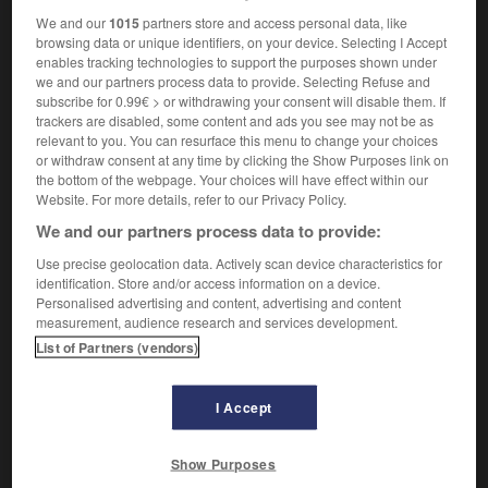
Forme d'organisation politique dans laquelle les détenteurs
We and our
1015
partners store and access personal data, like
du pouvoir l'exercent en vertu d'un mandat conféré par le
browsing data or unique identifiers, on your device. Selecting I Accept
corps social. (En ce sens « république » s'oppose à
enables tracking technologies to support the purposes shown under
« monarchie », mais ne se confond pas avec
we and our partners process data to provide. Selecting Refuse and
« démocratie », dans l'hypothèse, par exemple, d'une
subscribe for 0.99€ > or withdrawing your consent will disable them. If
restriction du suffrage.)
trackers are disabled, some content and ads you see may not be as
relevant to you. You can resurface this menu to change your choices
or withdraw consent at any time by clicking the Show Purposes link on
LES RÉPUBLIQUES DANS L'HISTOIRE
the bottom of the webpage. Your choices will have effect within our
Website. For more details, refer to our Privacy Policy.
We and our partners process data to provide:
La définition du mot « république » a beaucoup varié dans
l'histoire et le terme a recouvert des réalités politiques très
Use precise geolocation data. Actively scan device characteristics for
diverses ; mais, dans la majorité des cas, il s'agit d'un
identification. Store and/or access information on a device.
régime dans lequel le chef de l'État n'est au pouvoir ni à vie
Personalised advertising and content, advertising and content
ni de façon héréditaire.
measurement, audience research and services development.
List of Partners (vendors)
1. L'ANTIQUITÉ ET LE MOYEN ÂGE
La république apparaît à Rome après la chute de la
I Accept
monarchie, vers 509 avant J.-C. quand les Romains se
soulèvent contre leur roi,
Tarquin
. Le terme provient de
Show Purposes
l'expression
res publica,
elle-même issue de
res populica,
c'est-à-dire la « chose du peuple ». En cela, la république