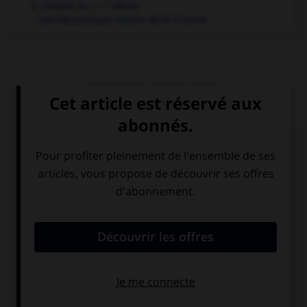
e
2. Depuis le
xviii
siècle
Les républiques sœurs de la France
Articles associés
César
.
Jules
César
.
Homme d'État romain...
Machiavel
.
Nicolas
Machiavel
.
Homme politique et écrivain
italien...
Rome antique
[des origines à 264 avant J.-C.]
.
Histoire de la Rome
primitive, des origines à la conquête de l'Italie
(jusqu'en 264 avant J.-C.)