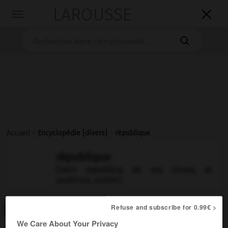
LAROUSSE

Toggle
navigation

Accueil
>
Encyclopédie [divers]
>
république
république
(latin
republica,
de
res,
chose, et
publicus,
public)
Refuse and subscribe for 0.99€ >
Consulter aussi dans le dictionnaire :
république
We Care About Your Privacy