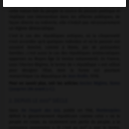
s'oppose à
regnum
(royaume), ou « propriété du roi ». Si
cette notion fait du peuple la source du pouvoir politique et
implique son intervention dans les affaires publiques, de
façon directe ou indirecte, elle n'induit pas nécessairement
un régime démocratique.
C'est le cas des républiques antiques, où la citoyenneté
n'est accordée qu'à quelques individus et où le pouvoir est
souvent dominé, comme à Rome, par de puissantes
familles ; c'est aussi le cas des républiques aristocratiques
apparues au Moyen Âge (à Venise notamment). En France,
sous l'Ancien Régime, le terme de « république » est utilisé
pour désigner l'État, dont la forme est pourtant
monarchique (
la République
de
Jean Bodin
, 1576).
Pour en savoir plus, voir les articles
Ancien Régime
,
Rome
(jusqu'en 264 avant J.-C.)
.
e
2. DEPUIS LE
SIÈCLE
XVIII
Dans
De l'esprit des lois
, publié en 1748,
Montesquieu
définit le gouvernement républicain comme celui « où le
peuple en corps, ou seulement une partie du peuple, a la
e
puissance souveraine ». Et c'est au
xviii
s. que le terme,