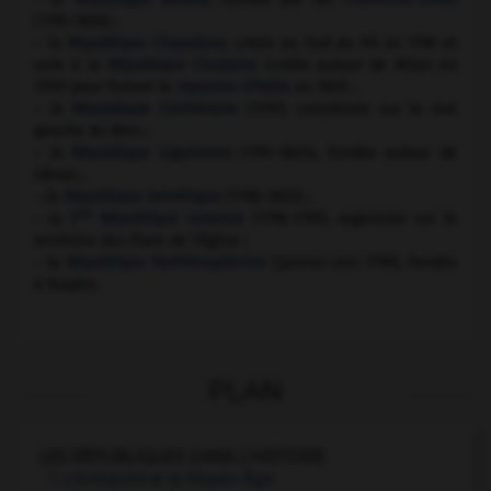
(1795-1806) ;
– la
République Cispadane
, créée au Sud du Pô en 1796 et
unie à la
République Cisalpine
(créée autour de Milan en
1797) pour former le
royaume d'Italie
en 1805 ;
– la
République Cisrhénane
(1797), constituée sur la rive
gauche du Rhin ;
– la
République Ligurienne
(1797-1805), fondée autour de
Gênes ;
– la
République helvétique
(1798-1803) ;
ere
– la
I
République romaine
(1798-1799), organisée sur le
territoire des États de l'Église ;
– la
République Parthénopéenne
(janvier-juin 1799), fondée
à Naples.
PLAN
LES RÉPUBLIQUES DANS L'HISTOIRE
1. L'Antiquité et le Moyen Âge