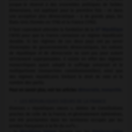
jusque-là réservé à des ensembles politiques de faibles
dimensions, est appliqué pour la première fois – et dans
une acception plus démocratique – à de grands pays, les
États-Unis (formés en 1776) et la France (1792).
e
Il faut cependant attendre la fondation de la
III
République
(1870) pour que la France connaisse un régime républicain
durable. Si les régimes de ces deux pays ont pu servir
d'exemples de gouvernements démocratiques, les notions
de république et de démocratie ne sont pas pour autant
strictement superposables. Il existe en effet des régimes
monarchiques ayant adopté le suffrage universel et le
multipartisme (monarchies constitutionnelles), ainsi que
des régimes républicains limitant le droit de vote et le
nombre des partis.
Pour en savoir plus, voir les articles
démocratie
,
monarchie
.
LES RÉPUBLIQUES SŒURS DE LA FRANCE
Diverses « républiques sœurs », dotées de Constitutions
proches de celle de la France, et généralement éphémères,
ont été proclamées dans les territoires occupés par les
e
armées françaises à la fin du
xviii
s. :
– la
République batave
, formée par les
Provinces-Unies