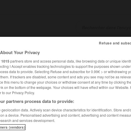
Refuse and subsc
SHCARDS
TRADUCTEUR
CONJUGATEUR
ENCYCLOPÉD
About Your Privacy
r
1015
partners store and access personal data, like browsing data or unique identif
ecting I Accept enables tracking technologies to support the purposes shown unde
ocess data to provide. Selecting Refuse and subscribe for 0.99€ > or withdrawing y
e them. If trackers are disabled, some content and ads you see may not be as relevan
ce this menu to change your choices or withdraw consent at any time by clicking t
nk on the bottom of the webpage. Your choices will have effect within our Website.
er to our Privacy Policy.
ur partners process data to provide:
geolocation data. Actively scan device characteristics for identification. Store and
 on a device. Personalised advertising and content, advertising and content measu
esearch and services development.
tners (vendors)