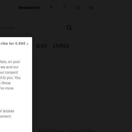
Newsletter




ribe for 0.99€ >
IE
CUISINE
JEUX
LIVRES
iers, on your
r we and our
our consent
t to you. You
he Show
 For more
/or access
rement,