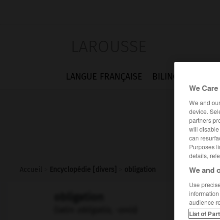
LAROUSSE
LANGUE FRANÇAISE
BILINGUES
FLA
We Care 
We and ou
device. Sel
partners pr
will disabl
can resurfa
Purposes li
details, ref
We and o
Accueil
>
Encyclopédie [divers]
>
obligation
Use precise 
information
obligation
audience r
(latin
obligatio, -onis
)
List of Par