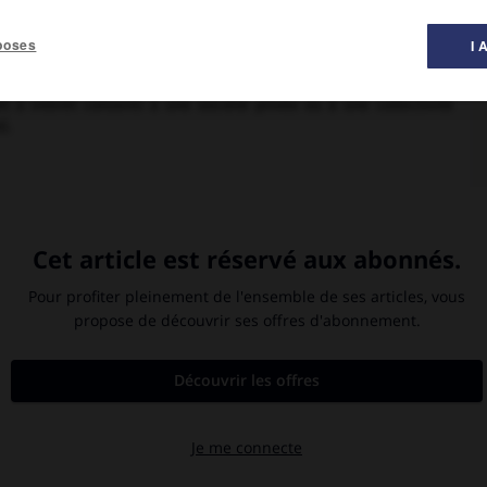
poses
I 
t à intérêt consenti à une société privée ou à une collectivité
e
).
RSE
ode de remboursement, son taux d'intérêt nominal, son taux
n prix inférieur à la valeur nominale, la différence entre le prix
émission (prime « en dedans »). La valeur nominale est la valeur
tant supérieur, la différence constituant alors une prime de