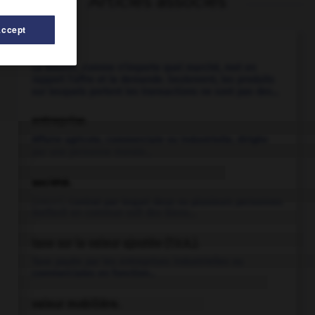
Articles associés
Accept
Bourse.
La Bourse, comme n'importe quel marché, met en
rapport l'offre et la demande. Seulement, les produits
sur lesquels portent les transactions ne sont pas des...
entreprise.
Affaire agricole, commerciale ou industrielle, dirigée
par une personne morale...
société.
[DROIT]
Contrat par lequel deux ou plusieurs personnes
mettent en commun soit des biens...
taxe sur la valeur ajoutée (T.V.A.).
Taxe payée par les entreprises industrielles ou
commerciales en fonction...
valeur mobilière.