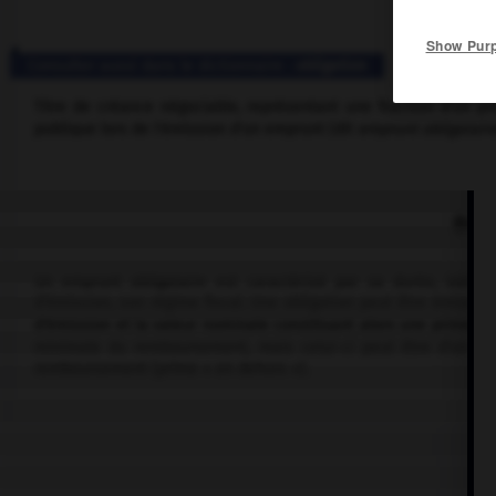
Show Pur
Consulter aussi dans le dictionnaire :
obligation
Titre de créance négociable, représentant une fraction d'un prê
publique lors de l'émission d'un emprunt (dit
emprunt obligatair
BOU
Un emprunt obligataire est caractérisé par sa durée, son m
d'émission, son régime fiscal. Une obligation peut être émise à u
d'émission et la valeur nominale constituant alors une prime d'
minimale du remboursement, mais celui-ci peut être d'un mon
remboursement (prime « en dehors »).