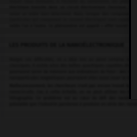
lequel nous évoluons. À l'échelle du nanomètre, les phénomè
électrique transite dans un circuit électronique classique, i
selon un ordre bien déterminé. Mais, lorsque des composants 
(particules qui composent le courant électrique) sont capables
reliés l'un à l'autre. Ce phénomène est appelé « effet tunnel ».
LES PRODUITS DE LA NANOÉLECTRONIQUE
Malgré ces difficultés, on a déjà mis au point certains na
classiques. Il existe ainsi des boîtes quantiques capables d'emp
pourraient servir de mémoire aux ordinateurs du futur ; des nano
nanoparticules magnétiques pourraient elles aussi jouer le rôle 
Malheureusement, les chercheurs n'ont pas encore trouvé la ma
nanocircuits. Car, à cette échelle, on ne peut utiliser les t
lithographie. Ce problème est au cœur du défi des nanotech
préalable que l'industrie parvienne à produire en série des nanoc