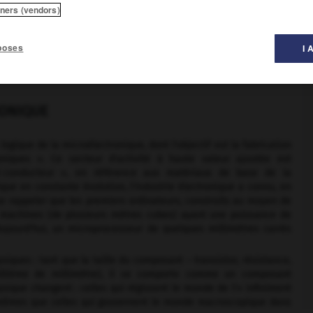
tners (vendors)
poses
I 
 la dimension des éléments se mesure en nanomètres.
RONIQUE
ique de la microélectronique, dont l'objectif est la fabrication
oniques ». Ce secteur d'activité à haute valeur ajoutée est
conducteur », en référence aux matériaux de base de la
que en constante évolution, l'industrie électronique a connu, en
 se rappeler que les premiers ordinateurs, construits au moyen de
 machines (de plusieurs mètres cubes) ayant une puissance de
ujourd'hui, un microprocesseur de quelques millimètres carrés
iques : tant que la taille du composant – transistor, résistance,
illième de millimètre), il se comporte comme un composant
hysique changent : celles qui régissent le monde de l'« infiniment
s mêmes que celles qui gouvernent le monde macroscopique dans