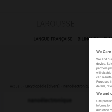
LAROUSSE
LANGUE FRANÇAISE
BILINGUES
FLA
We Care 
We and ou
device. Sel
partners pr
will disabl
can resurfa
Purposes li
details, ref
Accueil
>
Encyclopédie [divers]
>
nanoélectronique
We and o
nanoélectronique
Use precise 
information
audience r