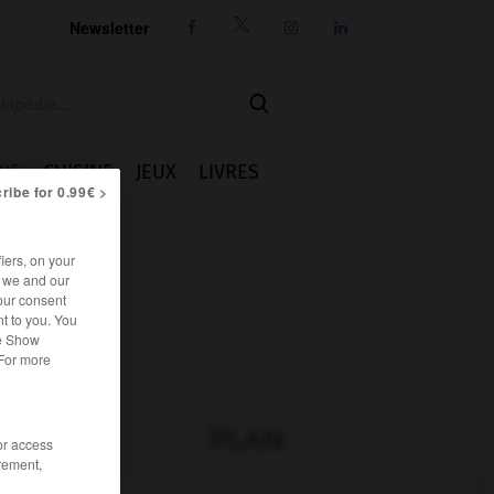
Newsletter




IE
CUISINE
JEUX
LIVRES
ribe for 0.99€ >
iers, on your
r we and our
our consent
t to you. You
he Show
 For more
PLAN
/or access
rement,