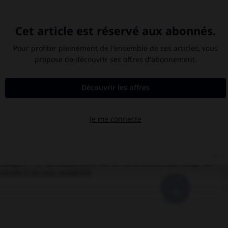
nes quantiques apparaissent. Par exemple, lorsqu'un courant
l suit les chemins qui le conduisent de composant en composant
sont distants de quelques nanomètres seulement, les électrons
 de sauter d'un composant à son voisin, même s'ils ne sont pas
nocomposants. Ceux-ci ne ressemblent en rien aux composants
risonner un seul électron et de le restituer au moment voulu, qui
câbles achemineraient les électrons un par un, sans pertes ; des
de mémoires, etc.
nière d'assembler ces nanocomposants pour créer de véritables
echniques classiques de gravure des microprocesseurs, comme la
nologies : le développement de la nanoélectronique exige au
ircuits à un coût compétitif.
+