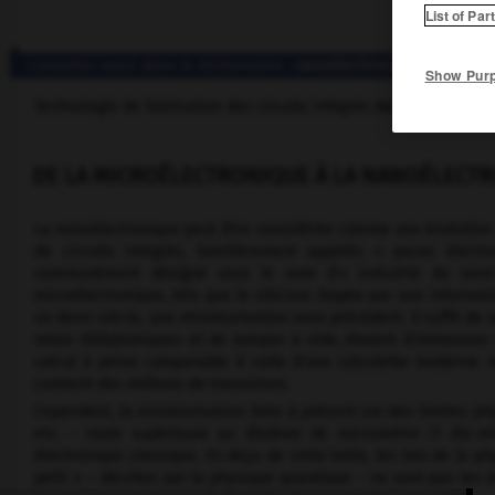
List of Par
Consulter aussi dans le dictionnaire :
nanoélectronique
Show Pur
Technologie de fabrication des circuits intégrés dans lesquels
DE LA MICROÉLECTRONIQUE À LA NANOÉLECT
La nanoélectronique peut être considérée comme une évolution log
de circuits intégrés, familièrement appelés « puces électr
communément désigné sous le nom d'« industrie du semi-
microélectronique, tels que le silicium. Dopée par une informati
un demi-siècle, une miniaturisation sans précédent. Il suffit de
relais téléphoniques et de lampes à vide, étaient d'immenses
calcul à peine comparable à celle d'une calculette moderne. A
contient des millions de transistors.
Cependant, la miniaturisation bute à présent sur des limites phys
etc. – reste supérieure au dixième de micromètre (1 dix-m
électronique classique. En deça de cette taille, les lois de la p
petit » – décrites par la physique quantique – ne sont pas le