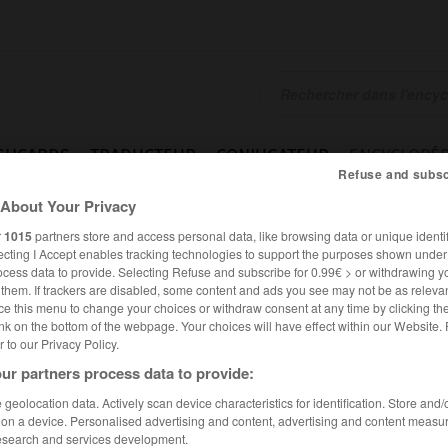
SHCARDS
TRADUCTEUR
CONJUGATEUR
ENCYCLOPÉD
Refuse and subsc
About Your Privacy
r
1015
partners store and access personal data, like browsing data or unique identif
ecting I Accept enables tracking technologies to support the purposes shown unde
ocess data to provide. Selecting Refuse and subscribe for 0.99€ > or withdrawing y
e them. If trackers are disabled, some content and ads you see may not be as relevan
ce this menu to change your choices or withdraw consent at any time by clicking t
nk on the bottom of the webpage. Your choices will have effect within our Website.
er to our Privacy Policy.
ur partners process data to provide:
geolocation data. Actively scan device characteristics for identification. Store and
 on a device. Personalised advertising and content, advertising and content measu
esearch and services development.