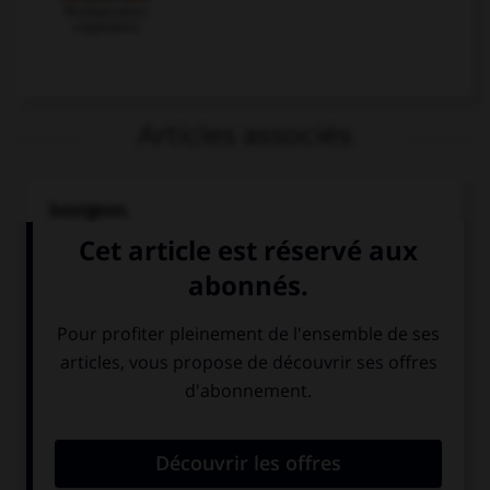
Multiplication
végétative
Articles associés
bourgeon.
Forme initiale d'un rameau à feuilles ou à fleurs, avant
sa période...
embryogenèse
.
Développement de l'individu vivant, depuis sa première
cellule (zygote) jusqu'à...
feuille.
Expansion latérale de la tige des plantes, caractérisée
par sa...