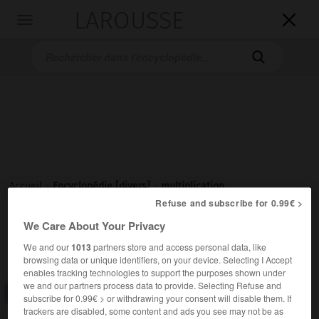
LAROUSSE

Toggle
navigation

Accueil
>
Encyclopédie [divers]
>
multiplication
Refuse and subscribe for 0.99€ >
multiplication
We Care About Your Privacy
(latin
multiplicatio, -onis
)
We and our
1013
partners store and access personal data, like
browsing data or unique identifiers, on your device. Selecting I Accept
enables tracking technologies to support the purposes shown under
we and our partners process data to provide. Selecting Refuse and
Consulter aussi dans le dictionnaire :
multiplication
subscribe for 0.99€ > or withdrawing your consent will disable them. If
trackers are disabled, some content and ads you see may not be as