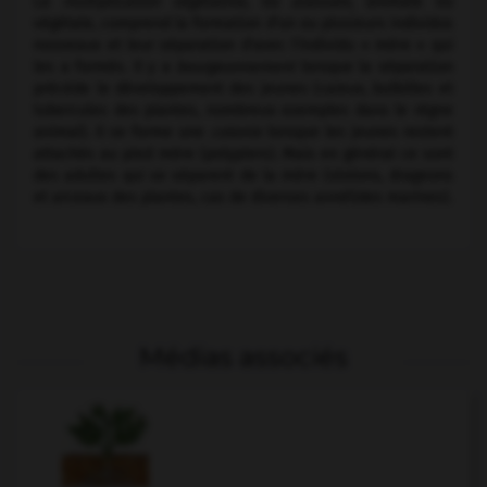
La
multiplication végétative,
ou
asexuée,
animale ou
végétale, comprend la formation d'un ou plusieurs individus
nouveaux et leur séparation d'avec l'individu « mère » qui
les a formés. Il y a
bourgeonnement
lorsque la séparation
précède le développement des jeunes (caïeux, bulbilles et
tubercules des plantes, nombreux exemples dans le règne
animal). Il se forme une
colonie
lorsque les jeunes restent
attachés au pied mère (polypiers). Mais en général ce sont
des adultes qui se séparent de la mère (stolons, drageons
et arceaux des plantes, cas de diverses annélides marines).
Médias associés