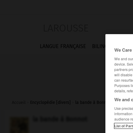
LAROUSSE
LANGUE FRANÇAISE
BILINGUES
FLA
We Care 
We and ou
device. Sel
partners pr
will disabl
can resurfa
Purposes li
details, ref
We and o
Accueil
>
Encyclopédie [divers]
>
la bande à Bonnot
Use precise 
information
la bande à Bonnot
audience r
List of Par