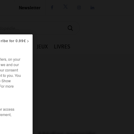
Newsletter




ribe for 0.99€ >
IE
CUISINE
JEUX
LIVRES
iers, on your
r we and our
our consent
t to you. You
he Show
 For more
/or access
rement,