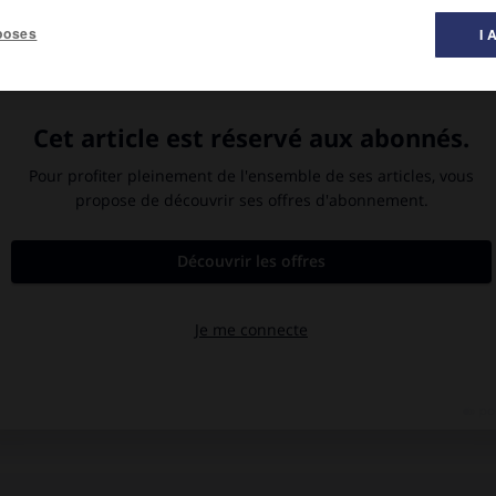
poses
I 
-Roide, Doubs, 1876-Choisy-le-Roi
1912.
sauvagerie de plusieurs meurtres
ttu le 28 avril 1912 au moment
alet le seront dans les mêmes
nations à mort et onze peines de
 des condamnés à mort, est gracié
Couverture du
Petit Journal
,
12 mai 1912