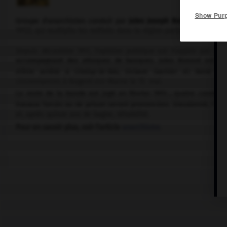
Show Pur
Groupe d'anarchistes conduit par
Jules Joseph Bonnot
(Pont-de
1912), qui multiplia les méfaits dans la région parisienne en 1910-
Depuis décembre 1911, l'opinion publique est frappée par la 
accompagnant des attaques de banques. Jules Bonnot est aba
d'être arrêté à Choisy-le-Roi, Octave Garnier et René V
circonstances à Nogent-sur-Marne le 15 mai.
Le reste de la bande est jugé en février 1913 ; quatre condam
travaux forcés ou de prison seront prononcées. Dieudonné, l'un
et, après quinze ans de bagne, réhabilité.
Pour en savoir plus, voir l'article
anarchisme
.