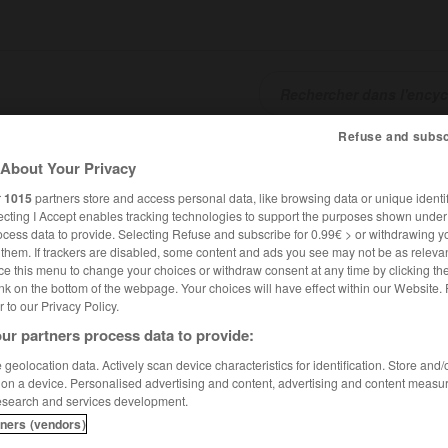
Refuse and subsc
SHCARDS
TRADUCTEUR
CONJUGATEUR
ENCYCLOPÉD
About Your Privacy
r
1015
partners store and access personal data, like browsing data or unique identif
ecting I Accept enables tracking technologies to support the purposes shown unde
ocess data to provide. Selecting Refuse and subscribe for 0.99€ > or withdrawing y
e them. If trackers are disabled, some content and ads you see may not be as relevan
ce this menu to change your choices or withdraw consent at any time by clicking t
nk on the bottom of the webpage. Your choices will have effect within our Website.
er to our Privacy Policy.
ur partners process data to provide:
geolocation data. Actively scan device characteristics for identification. Store and
 on a device. Personalised advertising and content, advertising and content measu
esearch and services development.
tners (vendors)