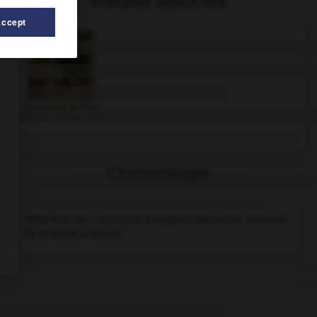
Médias associés
Accept
Couverture du Petit
Journal, 12 mai 1912
Chronologie
1912
Mort de J. Bonnot et arrestation des autres membres
de la Bande à Bonnot.