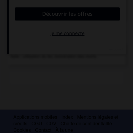
Ensemble des éléments physiques, chimiques ou
biologiques, naturels et artificiels, qui entourent un
être humain, un animal ou un végétal, ou une espèce.
Chronologie
e
XI
s. avant J.-C.
Débuts de la civilisation villanovienne en
Italie ; utilisation du fer, incinération des morts.
Applications mobiles
Index
Mentions légales et
crédits
CGU
CGV
Charte de confidentialité
Cookies
Contact
À la une