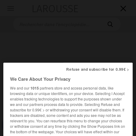
LAROUSSE

Toggle
navigation

Refuse and subscribe for 0.99€ >
We Care About Your Privacy
Accueil
>
Encyclopédie [divers]
>
incinération des déchets
We and our
1015
partners store and access personal data, like
incinération des déchets
browsing data or unique identifiers, on your device. Selecting I Accept
enables tracking technologies to support the purposes shown under
we and our partners process data to provide. Selecting Refuse and
subscribe for 0.99€ > or withdrawing your consent will disable them. If
trackers are disabled, some content and ads you see may not be as
relevant to you. You can resurface this menu to change your choices
Consulter aussi dans le dictionnaire :
incinération
or withdraw consent at any time by clicking the Show Purposes link on
the bottom of the webpage. Your choices will have effect within our