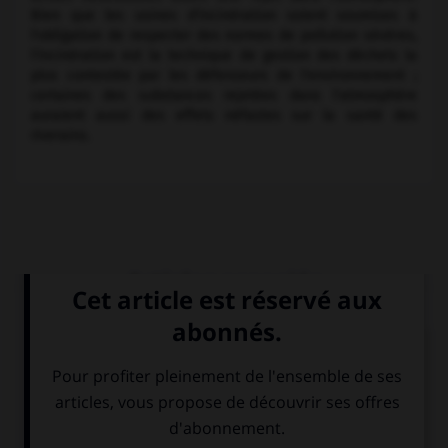
Bien que les usines d'incinération soient soumises à
l'obligation de respecter des normes de pollution sévères,
l'incinération est la technique de gestion des déchets la
plus contestée par les défenseurs de l'environnement ;
certaines des substances rejetées dans l'atmosphère
auraient aussi des effets néfastes sur la santé des
riverains.
Articles associés
déchets.
Selon la définition officielle est déchet « tout bien que
son propriétaire destine à l'abandon ».
environnement.