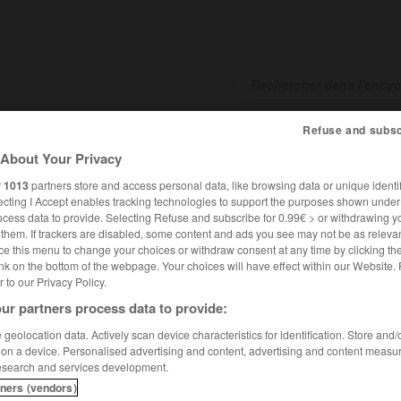
Refuse and subsc
SHCARDS
TRADUCTEUR
CONJUGATEUR
ENCYCLOPÉD
About Your Privacy
r
1013
partners store and access personal data, like browsing data or unique identif
ecting I Accept enables tracking technologies to support the purposes shown unde
ocess data to provide. Selecting Refuse and subscribe for 0.99€ > or withdrawing y
e them. If trackers are disabled, some content and ads you see may not be as relevan
ce this menu to change your choices or withdraw consent at any time by clicking t
nk on the bottom of the webpage. Your choices will have effect within our Website.
er to our Privacy Policy.
ur partners process data to provide:
geolocation data. Actively scan device characteristics for identification. Store and
 on a device. Personalised advertising and content, advertising and content measu
esearch and services development.
tners (vendors)