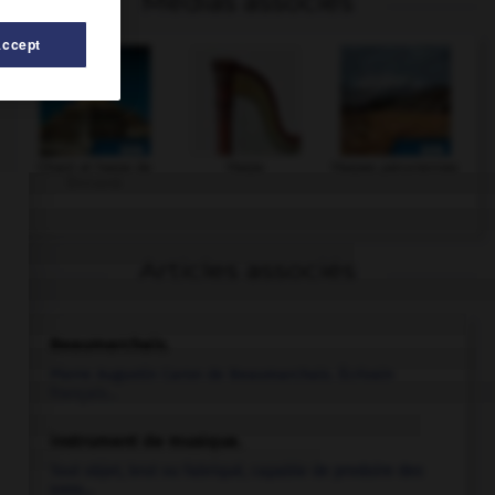
Médias associés
Accept
Chant et harpe de
Harpe
Harpes péruviennes
Birmanie
Articles associés
Beaumarchais
.
Pierre Augustin Caron de
Beaumarchais
.
Écrivain
français...
instrument de musique.
Tout objet, brut ou fabriqué, capable de produire des
sons...