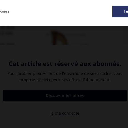
poses
I 
 et dont
 à vide.
sur tous
ental et
rtir des
sonance,
rdes, et
 sous sa
it à la
ques de
canisme
Harpe
es. Mais
S. Érard
carre et