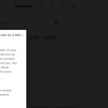
Newsletter




ribe for 0.99€ >
IE
CUISINE
JEUX
LIVRES
iers, on your
r we and our
our consent
t to you. You
he Show
 For more
/or access
rement,