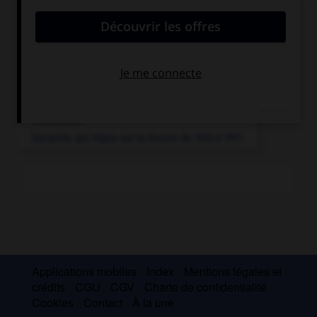
Articles associés
Romanov
.
Dynastie qui régna sur la Russie de 1613 à 1917.
Applications mobiles
Index
Mentions légales et
crédits
CGU
CGV
Charte de confidentialité
Cookies
Contact
À la une