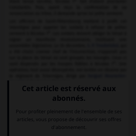
er
étant tenue secrète, Nicolas I
fait d'abord proclamer
Constantin. Puis, ayant reçu la confirmation de sa
renonciation au trône, il demande qu'on lui prête serment.
Les officiers de Saint-Pétersbourg mettent à profit cet
interrègne pour appeler les soldats à refuser de prêter
er
serment à Nicolas I
. Les soldats doivent obliger le Sénat à
signer un manifeste révolutionnaire, instituant une
assemblée législative. Le 26 décembre,
S. P. Troubetskoï
, qui
a été choisi comme chef de l'insurrection, n'apparaît pas
sur la place du Sénat où sont groupés les insurgés. Ceux-ci
er
sont dispersés par les troupes fidèles à Nicolas I
. Une
opération, tout aussi désespérée, est tentée en Ukraine par
le régiment de Tchernigov, dirigé par
Sergueï Mouraviev-
Apostol
et Bestoujev-Rioumine.
Les chefs de l'insurrection sont arrêtés, cinq d'entre eux
exécutés (parmi eux le poète
Ryleïev
) ; une centaine de
mutins sont déportés en Sibérie. L'échec de cette tentative
de « putsch militaire » obligera la noblesse libérale à
adhérer à une opposition plus radicale contre le tsarisme.
Pour en savoir plus, voir l'article
Histoire de la Russie
.