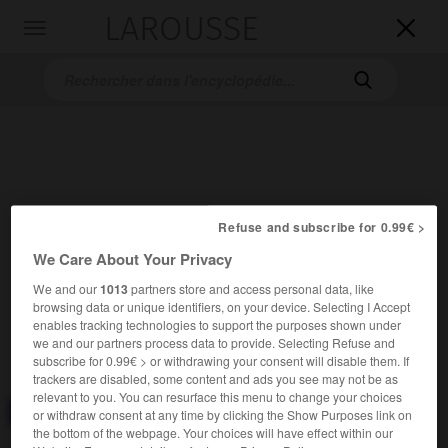
LAROUSSE

Toggle
navigation

Refuse and subscribe for 0.99€ >
We Care About Your Privacy
Accueil
>
Encyclopédie [divers]
>
décabriste
We and our
1013
partners store and access personal data, like
décabriste
browsing data or unique identifiers, on your device. Selecting I Accept
enables tracking technologies to support the purposes shown under
(russe
dekabr,
décembre)
we and our partners process data to provide. Selecting Refuse and
subscribe for 0.99€ > or withdrawing your consent will disable them. If
trackers are disabled, some content and ads you see may not be as
relevant to you. You can resurface this menu to change your choices
Consulter aussi dans le dictionnaire :
décabriste
or withdraw consent at any time by clicking the Show Purposes link on
the bottom of the webpage. Your choices will have effect within our