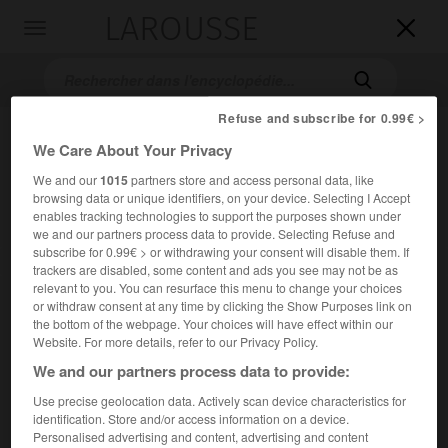
LAROUSSE

Toggle
navigation

Refuse and subscribe for 0.99€ >
We Care About Your Privacy
We and our
1015
partners store and access personal data, like
browsing data or unique identifiers, on your device. Selecting I Accept
enables tracking technologies to support the purposes shown under
we and our partners process data to provide. Selecting Refuse and
subscribe for 0.99€ > or withdrawing your consent will disable them. If
Accueil
>
Encyclopédie [divers]
>
civilisation de Villanova
trackers are disabled, some content and ads you see may not be as
relevant to you. You can resurface this menu to change your choices
civilisation de Villanova
or withdraw consent at any time by clicking the Show Purposes link on
the bottom of the webpage. Your choices will have effect within our
Website. For more details, refer to our Privacy Policy.
We and our partners process data to provide:
Civilisation protohistorique de l'Italie centrale qui doit son
Use precise geolocation data. Actively scan device characteristics for
nom à un village, près de Bologne, où fut découverte en
identification. Store and/or access information on a device.
1853 une nécropole de l'époque de Hallstatt.
Personalised advertising and content, advertising and content