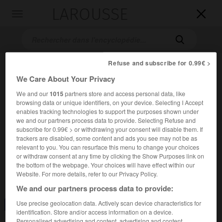
LAROUSSE

Toggle
navigation

Refuse and subscribe for 0.99€ >
We Care About Your Privacy
We and our
1015
partners store and access personal data, like
browsing data or unique identifiers, on your device. Selecting I Accept
enables tracking technologies to support the purposes shown under
we and our partners process data to provide. Selecting Refuse and
subscribe for 0.99€ > or withdrawing your consent will disable them. If
Accueil
>
Encyclopédie [divers]
>
carbonitruration
trackers are disabled, some content and ads you see may not be as
relevant to you. You can resurface this menu to change your choices
carbonitruration
or withdraw consent at any time by clicking the Show Purposes link on
the bottom of the webpage. Your choices will have effect within our
Website. For more details, refer to our Privacy Policy.
We and our partners process data to provide:
Use precise geolocation data. Actively scan device characteristics for
Consulter aussi dans le dictionnaire :
carbonitruration
identification. Store and/or access information on a device.
Personalised advertising and content, advertising and content