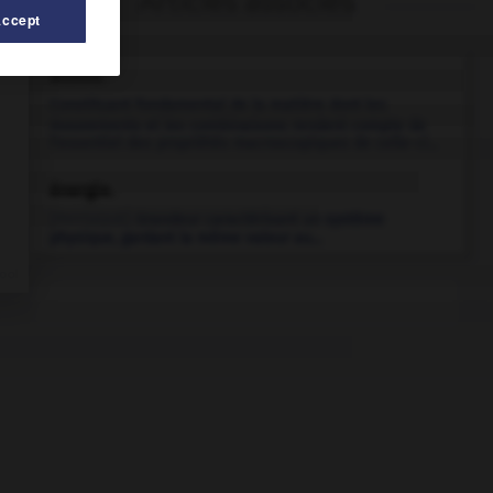
Articles associés
Accept
atome.
Constituant fondamental de la matière dont les
mouvements et les combinaisons rendent compte de
l'essentiel des propriétés macroscopiques de celle-ci...
énergie.
[PHYSIQUE]
Grandeur caractérisant un système
physique, gardant la même valeur au...