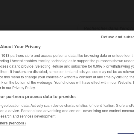
Refuse and subsc
About Your Privacy
SHCARDS
TRADUCTEUR
CONJUGATEUR
ENCYCLOPÉD
r
1013
partners store and access personal data, like browsing data or unique identif
ecting I Accept enables tracking technologies to support the purposes shown unde
ocess data to provide. Selecting Refuse and subscribe for 0.99€ > or withdrawing y
e them. If trackers are disabled, some content and ads you see may not be as relevan
ce this menu to change your choices or withdraw consent at any time by clicking t
nk on the bottom of the webpage. Your choices will have effect within our Website.
er to our Privacy Policy.
ur partners process data to provide:
geolocation data. Actively scan device characteristics for identification. Store and
 on a device. Personalised advertising and content, advertising and content measu
esearch and services development.
tners (vendors)