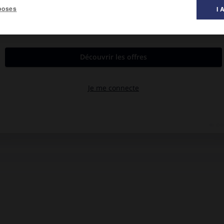
poses
I 
e.
 et jouent un rôle important dans les réactions de la synthèse
es organismes vivants (biosynthèse des lipides et des glucides).