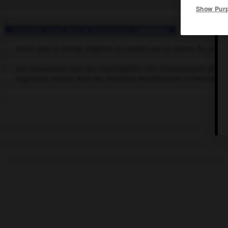
Show Pur
Consulter aussi dans le dictionnaire :
carbanion
Anion dont la charge négative est portée par un atome de carbon
Les carbanions sont des nucléophiles très fréquemment utilisés
organique comme dans les réactions biochimiques à l'intérieur d