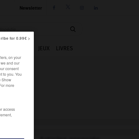
Newsletter




ribe for 0.99€ >
IE
CUISINE
JEUX
LIVRES
iers, on your
r we and our
our consent
t to you. You
he Show
 For more
/or access
rement,