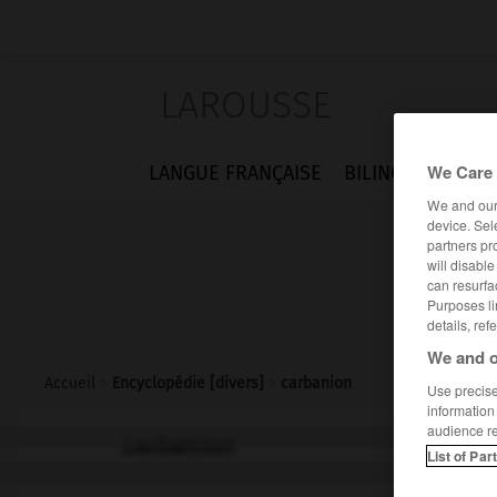
LAROUSSE
We Care 
LANGUE FRANÇAISE
BILINGUES
FLA
We and ou
device. Sel
partners pr
will disabl
can resurfa
Purposes li
details, ref
We and o
Accueil
>
Encyclopédie [divers]
>
carbanion
Use precise 
information
audience r
carbanion
List of Par