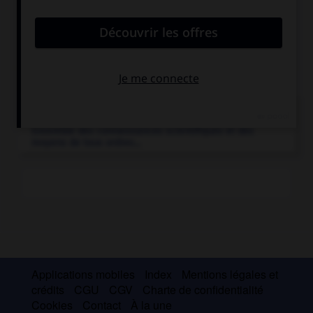
Articles associés
médecine.
Ensemble des connaissances scientifiques et des
moyens de tous ordres...
Applications mobiles
Index
Mentions légales et
crédits
CGU
CGV
Charte de confidentialité
Cookies
Contact
À la une