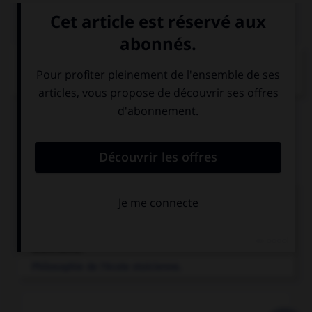
PLAN
BONHEUR ET RAISON
L'IDÉOLOGIE DU BONHEUR
Articles associés
épicurisme
.
Doctrine des disciples d'Épicure.
stoïcisme.
Philosophie de l'école stoïcienne.