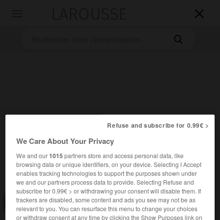
LAROUSSE

Toggle
navigation

Refuse and subscribe for 0.99€ >
Accueil
>
Encyclopédie [divers]
>
bonheur
We Care About Your Privacy
bonheur
We and our
1015
partners store and access personal data, like
(de bon et heur)
browsing data or unique identifiers, on your device. Selecting I Accept
enables tracking technologies to support the purposes shown under
we and our partners process data to provide. Selecting Refuse and
subscribe for 0.99€ > or withdrawing your consent will disable them. If
trackers are disabled, some content and ads you see may not be as
Consulter aussi dans le dictionnaire :
bonheur
relevant to you. You can resurface this menu to change your choices
or withdraw consent at any time by clicking the Show Purposes link on