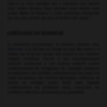
celle-ci ne nous enseigne pas « comment nous devons
nous rendre heureux, mais comment nous devons nous
rendre dignes du bonheur ». Cette perfection n'inclut-elle
pas que nous devons agir pour le bonheur des autres ?
L'IDÉOLOGIE DU BONHEUR
La dimension sociopolitique du bonheur s'énonce avec
Saint-Just
: « Le bonheur en Europe est une idée neuve ». Il
indique par là qu'une société doit assurer à ses membres
d'égales conditions d'accès à leur accomplissement
subjectif. S'adressant à son contenu subjectif comme
conditionnement de l'imaginaire, les stratégies publiques
et publicitaires des sociétés contemporaines font jouer à la
notion de bonheur une fonction idéologique : offensive de
mythes et d'images toutes faites dans laquelle
s'indéterminent les problèmes réels, c'est-à-dire les
conditions objectives nécessaires à sa possibilité.