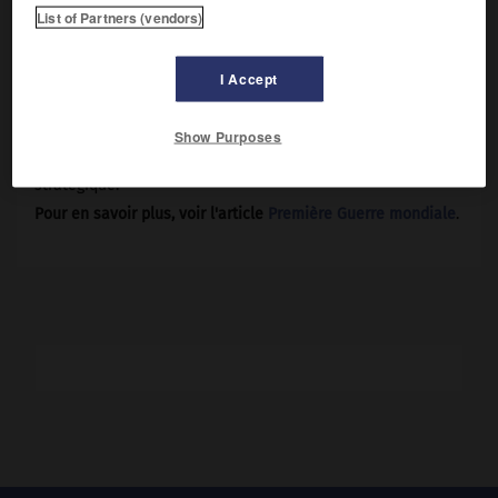
Ce fut, après
Verdun
, le second « enfer » de l'année 1916.
List of Partners (vendors)
De juillet à novembre, les forces franco-britanniques,
conduites par
Foch
et par
Haig
, attaquent les troupes
allemandes de part et d'autre de la Somme entre Albert,
I Accept
Flers, Combles et Chaulnes. Cette bataille entraîna de
lourdes pertes : de juillet à novembre 1916, l'armée
Show Purposes
britannique perdit, sur les rives de la Somme,
420 000 hommes, blessés ou tués, sans aucun bénéfice
stratégique.
Pour en savoir plus, voir l'article
Première Guerre mondiale
.