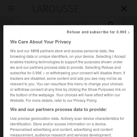
LAROUSSE

Toggle
navigation

Refuse and subscribe for 0.99€ >
We Care About Your Privacy
We and our
1015
partners store and access personal data, like
browsing data or unique identifiers, on your device. Selecting I Accept
enables tracking technologies to support the purposes shown under
we and our partners process data to provide. Selecting Refuse and
subscribe for 0.99€ > or withdrawing your consent will disable them. If
trackers are disabled, some content and ads you see may not be as
Accueil
>
Encyclopédie [divers]
>
bataille de la Somme
relevant to you. You can resurface this menu to change your choices
or withdraw consent at any time by clicking the Show Purposes link on
bataille de la Somme
(juillet-
the bottom of the webpage. Your choices will have effect within our
novembre 1916)
Website. For more details, refer to our Privacy Policy.
We and our partners process data to provide:
Use precise geolocation data. Actively scan device characteristics for
Combats survenus dans la région de la Somme pendant la
identification. Store and/or access information on a device.
Première Guerre mondiale.
Personalised advertising and content, advertising and content
measurement, audience research and services development.