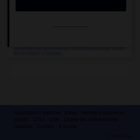
Convention nationale
.
Assemblée constituante qui pendant la Révolution
française succéda à l'Assemblée législative le
21 septembre 1792...
Révolution française
.
Ensemble des mouvements révolutionnaires qui mirent
fin en France à l'Ancien...
Applications mobiles
Index
Mentions légales et
crédits
CGU
CGV
Charte de confidentialité
Cookies
Contact
À la une
© Larousse