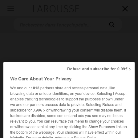
LAROUSSE

Toggle
navigation

Refuse and subscribe for 0.99€ >
We Care About Your Privacy
Accueil
>
Encyclopédie [divers]
>
bataille de Fleurus
We and our
1013
partners store and access personal data, like
browsing data or unique identifiers, on your device. Selecting I Accept
bataille de Fleurus
enables tracking technologies to support the purposes shown under
(26 juin 1794)
we and our partners process data to provide. Selecting Refuse and
subscribe for 0.99€ > or withdrawing your consent will disable them. If
trackers are disabled, some content and ads you see may not be as
relevant to you. You can resurface this menu to change your choices
or withdraw consent at any time by clicking the Show Purposes link on
the bottom of the webpage. Your choices will have effect within our
Website. For more details, refer to our Privacy Policy.