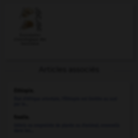
Succession
chronologique des
hominiens
Articles associés
Éthiopie
.
État d'Afrique orientale, l'Éthiopie est limitée au sud
par le...
fossile.
Débris ou empreinte de plante ou d'animal, ensevelis
dans les...