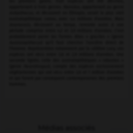
les premiers galets. Huit espèces ont été décrites,
appartenant à trois genres.
Ramidus,
appartenant au genre
Ardipithecus,
et découvert en Éthiopie, serait le plus vieil
australopithèque connu, avec 4,4 millions d'années. Mais
Anamensis,
découvert au Kenya, remonte aussi à une
période comprise entre 4,2 et 3,9 millions d'années. C'est
probablement parmi les formes dites « graciles » (genre
Australopithecus
) qu'il faut chercher l'ancêtre direct de
l'homme. Représentées notamment par la célèbre Lucy, ces
espèces ont vécu entre 3,6 et 2,9 millions d'années. Une
seconde lignée, celle des australopithèques « robustes »
(genre
Paranthropus
), compte des espèces exclusivement
végétariennes qui ont vécu entre 2,6 et 1 million d'années
et qui furent par conséquent contemporaines des premiers
hommes.
Médias associés