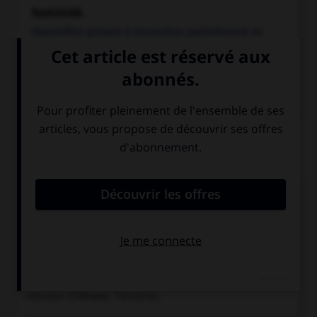
hominidé.
Mammifère primate à locomotion partiellement ou
totalement bipède, présentant de fortes...
préhistoire.
Période de l'histoire humaine qui a précédé l'apparition
de l'écriture.
Chronologie
vers -3,1 millions d'années
Vie de Lucy (
Australopithecus
afarensis
), dont le squelette fut découvert par Yves
Coppens en Éthiopie (1974).
-2,8 millions d'années
Australopithecus africanus
en
Afrique du Sud (Sterkfontein, Transvaal) ; disparition
d'
afarensis
auquel succède probablement
Homo habilis.
-2/-1,6 millions d'années
Apparition d'
Australopithecus
robustus
(Oldoway, Tanzanie).