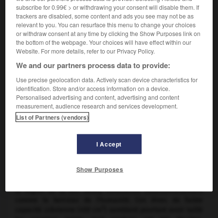
subscribe for 0.99€ > or withdrawing your consent will disable them. If
trackers are disabled, some content and ads you see may not be as
relevant to you. You can resurface this menu to change your choices
or withdraw consent at any time by clicking the Show Purposes link on
the bottom of the webpage. Your choices will have effect within our
Website. For more details, refer to our Privacy Policy.
We and our partners process data to provide:
Use precise geolocation data. Actively scan device characteristics for
identification. Store and/or access information on a device.
Personalised advertising and content, advertising and content
measurement, audience research and services development.
Succession chronologique des hominiens
List of Partners (vendors)
Primate fossile de la famille des hominidés, connu par des
ossements d'Afrique australe et orientale, découverts à
I Accept
partir de 1924.
Show Purposes
En 1995, une mâchoire d'australopithèque a également été
exhumée au Tchad, soit à 2 500 km à l'ouest des fossiles de
la région de la Rift Valley, considérée traditionnellement
comme le berceau de l'humanité. Ces êtres de faible
3
capacité crânienne (450 cm
) semblent pourtant avoir taillé