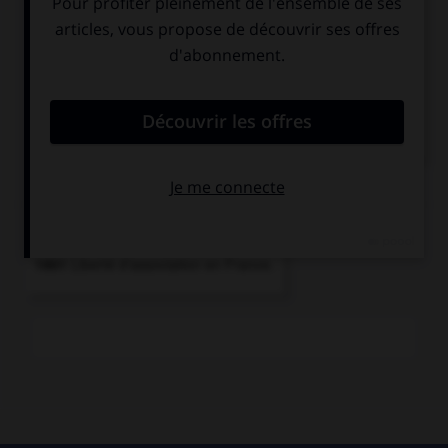
et dont la...
lande.
Association végétale sans arbres couvrant un vaste
terrain où croissent...
Voir
plus
Chronologie
1901
Liberté d'association en France.