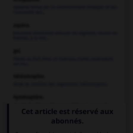
Système formé par un environnement (biotope) et par
l'ensemble des...
espèce.
Ensemble d'individus animaux ou végétaux, vivants ou
fossiles, à la fois...
gui.
Plante au fruit blanc et visqueux, vivant uniquement
sur les...
hétérotrophie.
Mode de nutrition des organismes hétérotrophes.
hyménoptère.
Insecte à métamorphose complète qui, comme les
abeilles, guêpes, fourmis, possède...
insecte.
Animal invertébré articulé, respirant par des trachées