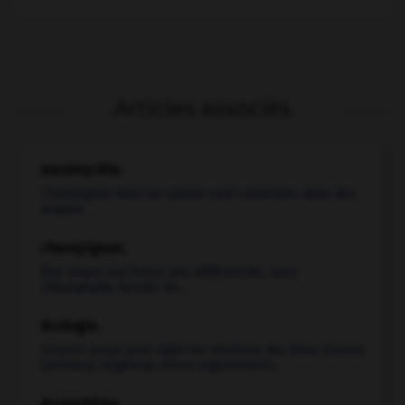
Articles associés
ascomycète.
Champignon dont les spores sont contenues dans des
asques.
champignon.
Être vivant aux tissus peu différenciés, sans
chlorophylle, formés de...
écologie.
Science ayant pour objet les relations des êtres vivants
(animaux, végétaux, micro-organismes)...
écosystème.