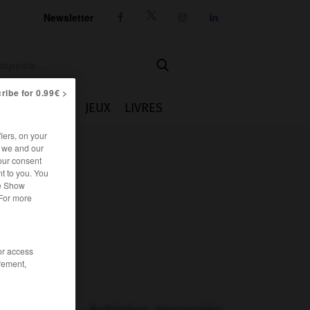
Newsletter




ribe for 0.99€ >
IE
CUISINE
JEUX
LIVRES
iers, on your
r we and our
our consent
t to you. You
he Show
 For more
/or access
rement,