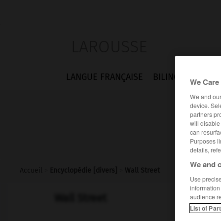
LAROUSSE
LANGUE FRANÇAISE
BILINGUES
FLA
We Care 
We and ou
device. Sel
partners pr
will disabl
can resurfa
Purposes li
details, ref
We and o
Accueil
>
Encyclopédie [divers]
>
Wall Street
Use precise 
information
Wall Street
audience r
List of Par