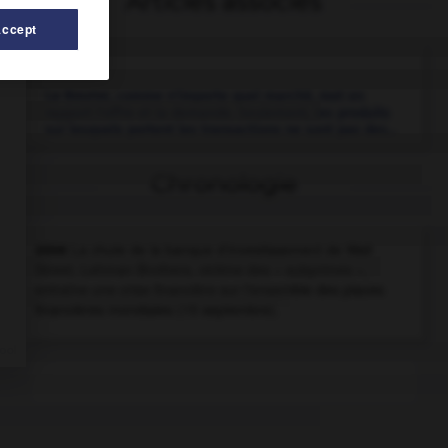
Articles associés
Accept
Bourse.
La Bourse, comme n'importe quel marché, met en
rapport l'offre et la demande. Seulement, les produits
sur lesquels portent les transactions ne sont pas des...
Chronologie
2008
La chute de la banque d'investissement de Wall
Street, Lehman Brothers, victime des « subprimes »,
entraîne une crise financière sur l'ensemble des places
financières mondiales (15 septembre).