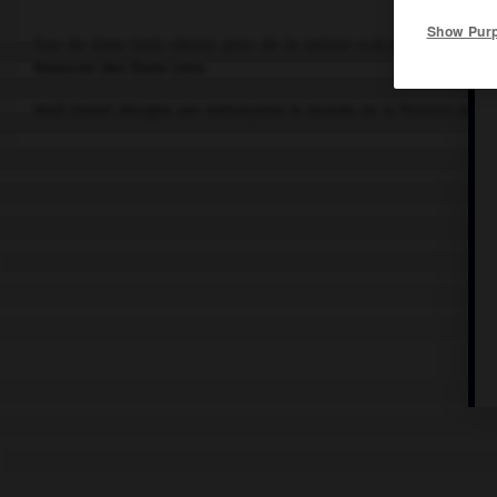
Show Pur
Rue de New York, située près de la pointe sud de Manhattan, 
financier des États-Unis.
Wall Street désigne par métonymie le monde de la finance améri