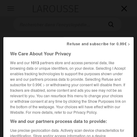
LAROUSSE

Toggle
navigation

Refuse and subscribe for 0.99€ >
We Care About Your Privacy
We and our
1013
partners store and access personal data, like
browsing data or unique identifiers, on your device. Selecting I Accept
enables tracking technologies to support the purposes shown under
we and our partners process data to provide. Selecting Refuse and
Accueil
>
Encyclopédie [divers]
>
Radio France internationale
subscribe for 0.99€ > or withdrawing your consent will disable them. If
trackers are disabled, some content and ads you see may not be as
Radio France internationale
relevant to you. You can resurface this menu to change your choices
(R.F.I.)
or withdraw consent at any time by clicking the Show Purposes link on
the bottom of the webpage. Your choices will have effect within our
Website. For more details, refer to our Privacy Policy.
We and our partners process data to provide:
Société française de radiodiffusion vers l'étranger, créée en
1983 comme filiale de
Radio France
et totalement
Use precise geolocation data. Actively scan device characteristics for
indépendante depuis 1986.
identification. Store and/or access information on a device.