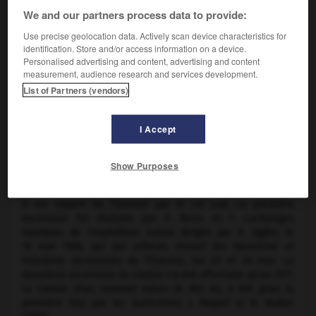
We and our partners process data to provide:
Use precise geolocation data. Actively scan device characteristics for
identification. Store and/or access information on a device.
Personalised advertising and content, advertising and content
measurement, audience research and services development.
List of Partners (vendors)
I Accept
Show Purposes
Everest et Lhotse
Il est séparé de l'Everest par le col sud. La première
ascension fut réalisée par E. Reiss et F. Luchsinger,
membres de l'expédition suisse dirigée par A. Eggler, le
18 mai 1956, qui par ailleurs réussit les deuxième et
troisième ascensions de l'Everest, les 23 et 24 mai. La
deuxième ascension du Lhotse n'a été effectuée qu'en 1977.
Le Lhotse Shar, sommet voisin (8 383 m), a été gravi la
première fois par les Autrichiens J. Mayerl et R. Walter