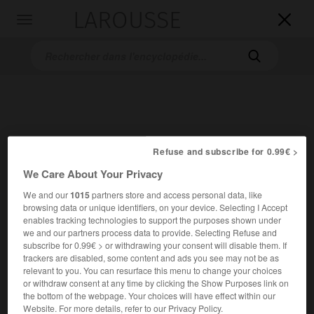
LAROUSSE

Toggle
navigation

Refuse and subscribe for 0.99€ >
We Care About Your Privacy
Accueil
>
Encyclopédie [divers]
>
Lhotse
We and our
1015
partners store and access personal data, like
browsing data or unique identifiers, on your device. Selecting I Accept
Lhotse
enables tracking technologies to support the purposes shown under
we and our partners process data to provide. Selecting Refuse and
(« mont du Sud »)
subscribe for 0.99€ > or withdrawing your consent will disable them. If
trackers are disabled, some content and ads you see may not be as
relevant to you. You can resurface this menu to change your choices
Quatrième sommet du monde, dans l'Himalaya central, aux
or withdraw consent at any time by clicking the Show Purposes link on
confins de la Chine et du Népal, proche de l'Everest ;
the bottom of the webpage. Your choices will have effect within our
8 545 m.
Website. For more details, refer to our Privacy Policy.