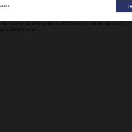
poses
I 
n 3 millions).
llion armée contre le pouvoir central depuis l'indépendance. Ils
ngue tibéto-birmane.