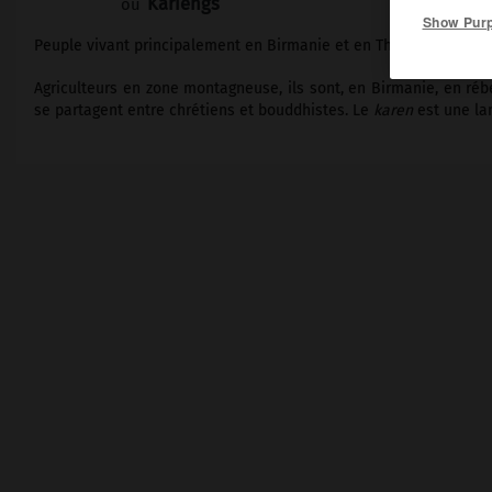
Kariengs
ou
Show Pur
Peuple vivant principalement en Birmanie et en Thaïlande (enviro
Agriculteurs en zone montagneuse, ils sont, en Birmanie, en rébe
se partagent entre chrétiens et bouddhistes. Le
karen
est une la