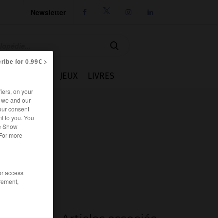
Newsletter




ribe for 0.99€ >
IE
CUISINE
JEUX
LIVRES
iers, on your
r we and our
our consent
t to you. You
he Show
 For more
/or access
rement,