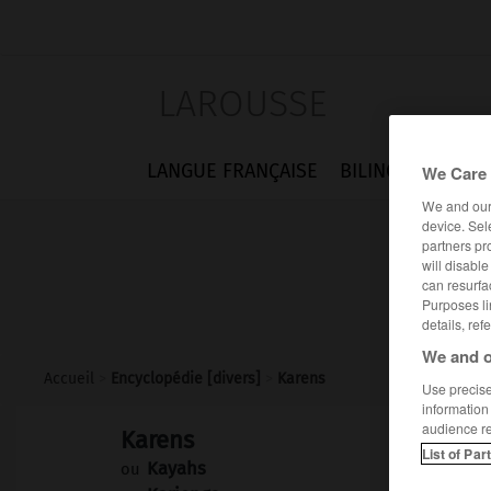
LAROUSSE
LANGUE FRANÇAISE
BILINGUES
FLA
We Care 
We and ou
device. Sel
partners pr
will disabl
can resurfa
Purposes li
details, ref
We and o
Accueil
>
Encyclopédie [divers]
>
Karens
Use precise 
information
audience r
Karens
List of Par
Kayahs
ou