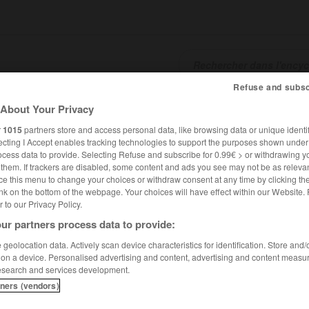
Refuse and subsc
SHCARDS
TRADUCTEUR
CONJUGATEUR
ENCYCLOPÉD
About Your Privacy
r
1015
partners store and access personal data, like browsing data or unique identif
ecting I Accept enables tracking technologies to support the purposes shown unde
ocess data to provide. Selecting Refuse and subscribe for 0.99€ > or withdrawing y
e them. If trackers are disabled, some content and ads you see may not be as relevan
ce this menu to change your choices or withdraw consent at any time by clicking t
nk on the bottom of the webpage. Your choices will have effect within our Website.
er to our Privacy Policy.
ur partners process data to provide:
geolocation data. Actively scan device characteristics for identification. Store and
 on a device. Personalised advertising and content, advertising and content measu
esearch and services development.
tners (vendors)