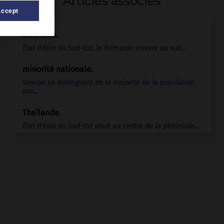
Articles associés
Accept
Birmanie
.
État d'Asie du Sud-Est, la Birmanie s'ouvre au sud...
minorité nationale.
Groupe se distinguant de la majorité de la population
par...
Thaïlande
.
État d'Asie du Sud-Est situé au centre de la péninsule...