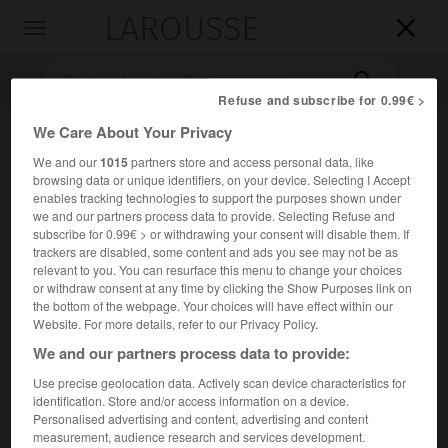
LAROUSSE

Toggle
navigation

Refuse and subscribe for 0.99€ >
We Care About Your Privacy
We and our
1015
partners store and access personal data, like
browsing data or unique identifiers, on your device. Selecting I Accept
enables tracking technologies to support the purposes shown under
we and our partners process data to provide. Selecting Refuse and
subscribe for 0.99€ > or withdrawing your consent will disable them. If
trackers are disabled, some content and ads you see may not be as
Accueil
>
Encyclopédie [divers]
>
Idas
relevant to you. You can resurface this menu to change your choices
or withdraw consent at any time by clicking the Show Purposes link on
Idas
the bottom of the webpage. Your choices will have effect within our
Website. For more details, refer to our Privacy Policy.
en grec
Idas
We and our partners process data to provide:
Use precise geolocation data. Actively scan device characteristics for
Dans la mythologie grecque, fils d'Apharée et frère de
identification. Store and/or access information on a device.
Lyncée.
Personalised advertising and content, advertising and content
measurement, audience research and services development.