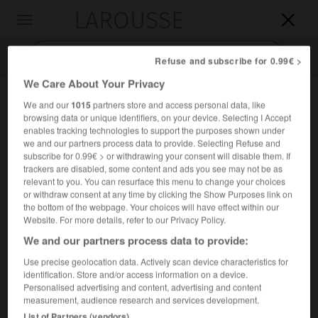
LAROUSSE

Toggle
navigation

Refuse and subscribe for 0.99€ >
We Care About Your Privacy
We and our
1015
partners store and access personal data, like
browsing data or unique identifiers, on your device. Selecting I Accept
enables tracking technologies to support the purposes shown under
we and our partners process data to provide. Selecting Refuse and
subscribe for 0.99€ > or withdrawing your consent will disable them. If
trackers are disabled, some content and ads you see may not be as
relevant to you. You can resurface this menu to change your choices
Accueil
>
Encyclopédie [divers]
>
Eros
or withdraw consent at any time by clicking the Show Purposes link on
the bottom of the webpage. Your choices will have effect within our
Eros
Website. For more details, refer to our Privacy Policy.
We and our partners process data to provide:
Use precise geolocation data. Actively scan device characteristics for
identification. Store and/or access information on a device.
Astéroïde appartenant au système solaire.
Personalised advertising and content, advertising and content
measurement, audience research and services development.
Les observations effectuées par la sonde NEAR Shoemaker
List of Partners (vendors)