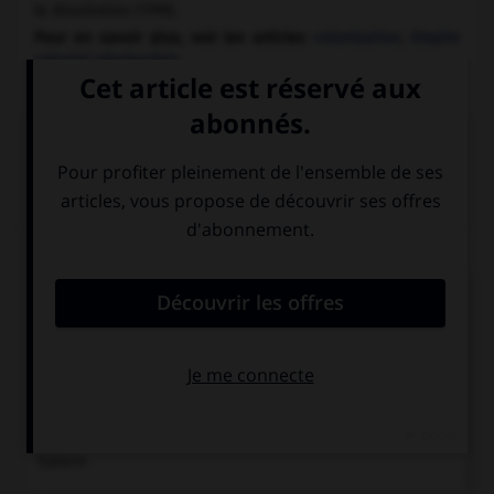
la dissolution (1799).
Pour en savoir plus, voir les articles
colonisation
,
Empire
colonial néerlandais
.
Chronologie
1602
Fondation de la Compagnie hollandaise des Indes
orientales.
1605
Les Hollandais évincent les Portugais d'Amboine (île
des Moluques, Indonésie), qui passe sous le contrôle de la
Compagnie hollandaise des Indes orientales.
1798
Disparition de la Compagnie hollandaise des Indes
orientales, dont les possessions reviennent à la République
batave.